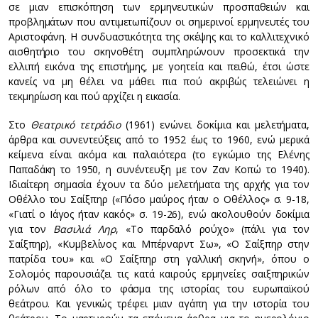
σε μιαν επισκόπηση των ερμηνευτικών προσπαθειών και
προβλημάτων που αντιμετωπίζουν οι σημερινοί ερμηνευτές του
Αριστοφάνη. Η συνδυαστικότητα της σκέψης και το καλλιτεχνικό
αισθητήριο του σκηνοθέτη συμπληρώνουν προσεκτικά την
ελλιπή εικόνα της επιστήμης, με γοητεία και πειθώ, έτσι ώστε
κανείς να μη θέλει να μάθει πια πού ακριβώς τελειώνει η
τεκμηρίωση και πού αρχίζει η εικασία.
Στο
Θεατρικό τετράδιο
(1961) ενώνει δοκίμια και μελετήματα,
άρθρα και συνεντεύξεις από το 1952 έως το 1960, ενώ μερικά
κείμενα είναι ακόμα και παλαιότερα (το εγκώμιο της Ελένης
Παπαδάκη το 1950, η συνέντευξη με τον Ζαν Κοπώ το 1940).
Ιδιαίτερη σημασία έχουν τα δύο μελετήματα της αρχής για τον
Οθέλλο του Σαίξπηρ («Πόσο μαύρος ήταν ο Οθέλλος» σ. 9-18,
«Γιατί ο Ιάγος ήταν κακός» σ. 19-26), ενώ ακολουθούν δοκίμια
για τον
Βασιλιά Ληρ
, «Το παρδαλό ρούχο» (πάλι για τον
Σαίξπηρ), «Κυμβελίνος και Μπέρναρντ Σω», «Ο Σαίξπηρ στην
πατρίδα του» και «Ο Σαίξπηρ στη γαλλική σκηνή», όπου ο
Σολομός παρουσιάζει τις κατά καιρούς ερμηνείες σαιξπηρικών
ρόλων από όλο το φάσμα της ιστορίας του ευρωπαϊκού
θεάτρου. Και γενικώς τρέφει μιαν αγάπη για την ιστορία του