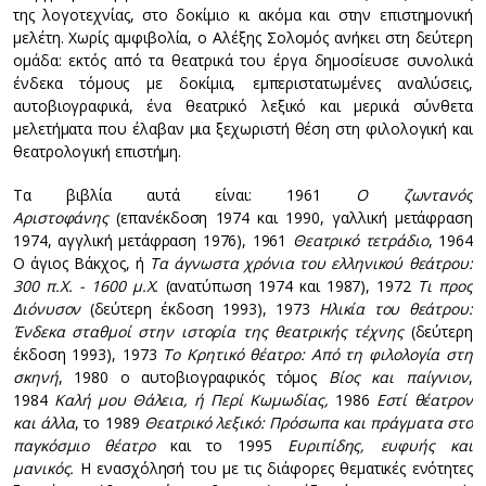
της λογοτεχνίας, στο δοκίμιο κι ακόμα και στην επιστημονική
μελέτη. Χωρίς αμφιβολία, ο Αλέξης Σολομός ανήκει στη δεύτερη
ομάδα: εκτός από τα θεατρικά του έργα δημοσίευσε συνολικά
ένδεκα τόμους με δοκίμια, εμπεριστατωμένες αναλύσεις,
αυτοβιογραφικά, ένα θεατρικό λεξικό και μερικά σύνθετα
μελετήματα που έλαβαν μια ξεχωριστή θέση στη φιλολογική και
θεατρολογική επιστήμη.
Τα βιβλία αυτά είναι: 1961
Ο ζωντανός
Αριστοφάνης
(επανέκδοση 1974 και 1990, γαλλική μετάφραση
1974, αγγλική μετάφραση 1976), 1961
Θεατρικό τετράδιο
, 1964
Ο άγιος Βάκχος, ή
Tα άγνωστα χρόνια του ελληνικού θεάτρου:
300 π.Χ. - 1600 μ.Χ.
(ανατύπωση 1974 και 1987), 1972
Τι προς
Διόνυσον
(δεύτερη έκδοση 1993), 1973
Ηλικία του θεάτρου:
Ένδεκα σταθμοί στην ιστορία της θεατρικής τέχνης
(δεύτερη
έκδοση 1993), 1973
Το Κρητικό θέατρο: Από τη φιλολογία στη
σκηνή
, 1980 ο αυτοβιογραφικός τόμος
Βίος και παίγνιον
,
1984
Καλή μου Θάλεια, ή Περί Κωμωδίας,
1986
Εστί θέατρον
και άλλα
, το 1989
Θεατρικό λεξικό: Πρόσωπα και πράγματα στο
παγκόσμιο θέατρο
και το 1995
Ευριπίδης, ευφυής και
μανικός.
Η ενασχόλησή του με τις διάφορες θεματικές ενότητες