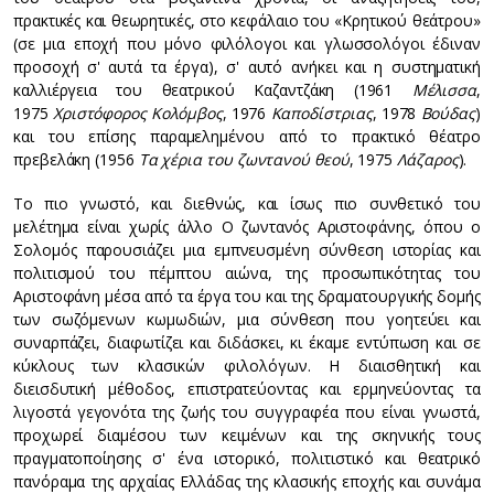
πρακτικές και θεωρητικές, στο κεφάλαιο του «Κρητικού θεάτρου»
(σε μια εποχή που μόνο φιλόλογοι και γλωσσολόγοι έδιναν
προσοχή σ' αυτά τα έργα), σ' αυτό ανήκει και η συστηματική
καλλιέργεια του θεατρικού Καζαντζάκη (1961
Μέλισσα
,
1975
Χριστόφορος Κολόμβος
, 1976
Καποδίστριας
, 1978
Βούδας
)
και του επίσης παραμελημένου από το πρακτικό θέατρο
πρεβελάκη (1956
Τα χέρια του ζωντανού θεού
, 1975
Λάζαρος
).
Το πιο γνωστό, και διεθνώς, και ίσως πιο συνθετικό του
μελέτημα είναι χωρίς άλλο Ο ζωντανός Αριστοφάνης, όπου ο
Σολομός παρουσιάζει μια εμπνευσμένη σύνθεση ιστορίας και
πολιτισμού του πέμπτου αιώνα, της προσωπικότητας του
Αριστοφάνη μέσα από τα έργα του και της δραματουργικής δομής
των σωζόμενων κωμωδιών, μια σύνθεση που γοητεύει και
συναρπάζει, διαφωτίζει και διδάσκει, κι έκαμε εντύπωση και σε
κύκλους των κλασικών φιλολόγων. Η διαισθητική και
διεισδυτική μέθοδος, επιστρατεύοντας και ερμηνεύοντας τα
λιγοστά γεγονότα της ζωής του συγγραφέα που είναι γνωστά,
προχωρεί διαμέσου των κειμένων και της σκηνικής τους
πραγματοποίησης σ' ένα ιστορικό, πολιτιστικό και θεατρικό
πανόραμα της αρχαίας Ελλάδας της κλασικής εποχής και συνάμα