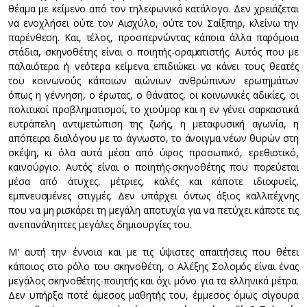
θέαμα με κείμενο από τον τηλεφωνικό κατάλογο. Δεν χρειάζεται
να ενοχλήσει ούτε τον Αισχύλο, ούτε τον Σαίξπηρ, κλείνω την
παρένθεση. Και, τέλος, προσπερνώντας κάποια άλλα παρόμοια
στάδια, σκηνοθέτης είναι ο ποιητής-οραματιστής. Αυτός που με
παλαιότερα ή νεότερα κείμενα επιδιώκει να κάνει τους θεατές
του κοινωνούς κάποιων αιώνιων ανθρώπινων ερωτημάτων
όπως η γέννηση, ο έρωτας, ο θάνατος, οι κοινωνικές αδικίες, οι
πολιτικοί προβληματισμοί, το χιούμορ και η εν γένει σαρκαστικά
ευτράπελη αντιμετώπιση της ζωής, η μεταφυσική αγωνία, η
απόπειρα διαλόγου με το άγνωστο, το άνοιγμα νέων θυρών στη
σκέψη, κι όλα αυτά μέσα από ύφος προσωπικό, ερεθιστικό,
καινούργιο. Αυτός είναι ο ποιητής-σκηνοθέτης που πορεύεται
μέσα από άτυχες, μέτριες, καλές και κάποτε ιδιοφυείς,
εμπνευσμένες στιγμές. Δεν υπάρχει όντως άξιος καλλιτέχνης
που να μη ρισκάρει τη μεγάλη αποτυχία για να πετύχει κάποτε τις
ανεπανάληπτες μεγάλες δημιουργίες του.
Μ' αυτή την έννοια και με τις ύψιστες απαιτήσεις που θέτει
κάποιος στο ρόλο του σκηνοθέτη, ο Αλέξης Σολομός είναι ένας
μεγάλος σκηνοθέτης-ποιητής και όχι μόνο για τα ελληνικά μέτρα.
Δεν υπήρξα ποτέ άμεσος μαθητής του, έμμεσος όμως σίγουρα