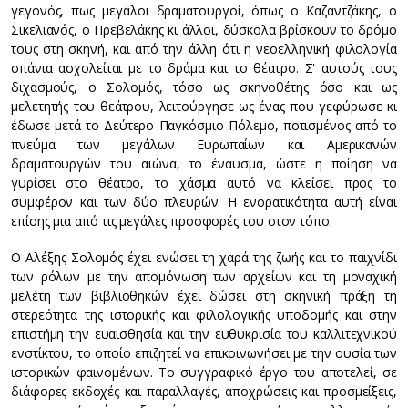
γεγονός, πως μεγάλοι δραματουργοί, όπως ο Καζαντζάκης, ο
Σικελιανός, ο Πρεβελάκης κι άλλοι, δύσκολα βρίσκουν το δρόμο
τους στη σκηνή, και από την άλλη ότι η νεοελληνική φιλολογία
σπάνια ασχολείται με το δράμα και το θέατρο. Σ' αυτούς τους
διχασμούς, ο Σολομός, τόσο ως σκηνοθέτης όσο και ως
μελετητής του θεάτρου, λειτούργησε ως ένας που γεφύρωσε κι
έδωσε μετά το Δεύτερο Παγκόσμιο Πόλεμο, ποτισμένος από το
πνεύμα των μεγάλων Ευρωπαίων και Αμερικανών
δραματουργών του αιώνα, το έναυσμα, ώστε η ποίηση να
γυρίσει στο θέατρο, το χάσμα αυτό να κλείσει προς το
συμφέρον και των δύο πλευρών. Η ενορατικότητα αυτή είναι
επίσης μια από τις μεγάλες προσφορές του στον τόπο.
Ο Αλέξης Σολομός έχει ενώσει τη χαρά της ζωής και το παιχνίδι
των ρόλων με την απομόνωση των αρχείων και τη μοναχική
μελέτη των βιβλιοθηκών έχει δώσει στη σκηνική πράξη τη
στερεότητα της ιστορικής και φιλολογικής υποδομής και στην
επιστήμη την ευαισθησία και την ευθυκρισία του καλλιτεχνικού
ενστίκτου, το οποίο επιζητεί να επικοινωνήσει με την ουσία των
ιστορικών φαινομένων. Το συγγραφικό έργο του αποτελεί, σε
διάφορες εκδοχές και παραλλαγές, αποχρώσεις και προσμείξεις,