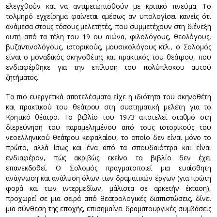
ελεγχθούν και να αντιμετωπισθούν με κριτικό πνεύμα. Το
τολμηρό εγχείρημα φαίνεται αμέσως αν υπολογίσει κανείς ότι
ανάμεσα στους τόσους μελετητές, που συμμετέχουν στη διένεξη
αυτή από τα τέλη του 19 ου αιώνα, φιλολόγους, θεολόγους,
βυζαντινολόγους, ιστορικούς, μουσικολόγους κτλ., ο Σολομός
είναι ο μοναδικός σκηνοθέτης και πρακτικός του θεάτρου, που
ενδιαφέρθηκε για την επίλυση του πολύπλοκου αυτού
ζητήματος.
Τα πιο ευεργετικά αποτελέσματα είχε η ιδιότητα του σκηνοθέτη
και πρακτικού του θεάτρου στη συστηματική μελέτη για το
Κρητικό θέατρο. Το βιβλίο του 1973 αποτελεί σταθμό στη
διερεύνηση του παραμελημένου από τους ιστορικούς του
νεοελληνικού θεάτρου κεφαλαίου, το οποίο δεν είναι μόνο το
πρώτο, αλλά ίσως και ένα από τα σπουδαιότερα και είναι
ενδιαφέρον, πώς ακριβώς εκείνο το βιβλίο δεν έχει
επανεκδοθεί. Ο Σολομός πραγματοποιεί μια ευαίσθητη
ανάγνωση και ανάλυση όλων των δραματικών έργων (για πρώτη
φορά και των ιντερμεδίων, μάλιστα σε αρκετήν έκταση),
προχωρεί σε μια σειρά από θεατρολογικές διαπιστώσεις, δίνει
μια σύνθεση της εποχής, επισημαίνει δραματουργικές συμβάσεις