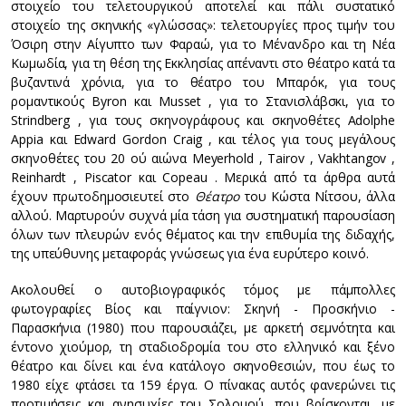
στοιχείο του τελετουργικού αποτελεί και πάλι συστατικό
στοιχείο της σκηνικής «γλώσσας»: τελετουργίες προς τιμήν του
Όσιρη στην Αίγυπτο των Φαραώ, για το Μένανδρο και τη Νέα
Κωμωδία, για τη θέση της Εκκλησίας απέναντι στο θέατρο κατά τα
βυζαντινά χρόνια, για το θέατρο του Μπαρόκ, για τους
ρομαντικούς Byron και Musset , για το Στανισλάβσκι, για το
Strindberg , για τους σκηνογράφους και σκηνοθέτες Adolphe
Appia και Edward Gordon Craig , και τέλος για τους μεγάλους
σκηνοθέτες του 20 ού αιώνα Meyerhold , Tairov , Vakhtangov ,
Reinhardt , Piscator και Copeau . Μερικά από τα άρθρα αυτά
έχουν πρωτοδημοσιευτεί στο
Θέατρο
του Κώστα Νίτσου, άλλα
αλλού. Μαρτυρούν συχνά μία τάση για συστηματική παρουσίαση
όλων των πλευρών ενός θέματος και την επιθυμία της διδαχής,
της υπεύθυνης μεταφοράς γνώσεως για ένα ευρύτερο κοινό.
Ακολουθεί ο αυτοβιογραφικός τόμος με πάμπολλες
φωτογραφίες Βίος και παίγνιον: Σκηνή - Προσκήνιο -
Παρασκήνια (1980) που παρουσιάζει, με αρκετή σεμνότητα και
έντονο χιούμορ, τη σταδιοδρομία του στο ελληνικό και ξένο
θέατρο και δίνει και ένα κατάλογο σκηνοθεσιών, που έως το
1980 είχε φτάσει τα 159 έργα. O πίνακας αυτός φανερώνει τις
προτιμήσεις και ανησυχίες του Σολομού, που βρίσκονται, με