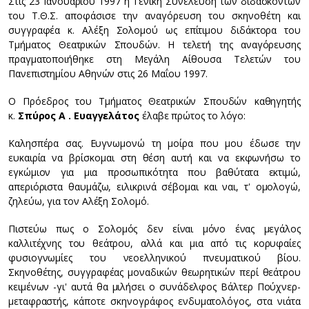
Στις 23 Ιανουαρίου 1997 η Γενική Συνέλευση των διδασκόντων
του Τ.Θ.Σ. αποφάσισε την αναγόρευση του σκηνοθέτη και
συγγραφέα κ. Αλέξη Σολομού ως επίτιμου διδάκτορα του
Τμήματος Θεατρικών Σπουδών. Η τελετή της αναγόρευσης
πραγματοποιήθηκε στη Μεγάλη Αίθουσα Τελετών του
Πανεπιστημίου Αθηνών στις 26 Μαΐου 1997.
Ο Πρόεδρος του Τμήματος Θεατρικών Σπουδών καθηγητής
κ.
Σπύρος A . Eυαγγελάτος
έλαβε πρώτος το λόγο:
Kαλησπέρα σας. Ευγνωμονώ τη μοίρα που μου έδωσε την
ευκαιρία να βρίσκομαι στη θέση αυτή και να εκφωνήσω το
εγκώμιον για μια προσωπικότητα που βαθύτατα εκτιμώ,
απεριόριστα θαυμάζω, ειλικρινά σέβομαι και ναι, τ' ομολογώ,
ζηλεύω, για τον Αλέξη Σολομό.
Πιστεύω πως ο Σολομός δεν είναι μόνο ένας μεγάλος
καλλιτέχνης του θεάτρου, αλλά και μια από τις κορυφαίες
φυσιογνωμίες του νεοελληνικού πνευματικού βίου.
Σκηνοθέτης, συγγραφέας μοναδικών θεωρητικών περί θεάτρου
κειμένων -γι' αυτά θα μιλήσει ο συνάδελφος Βάλτερ Πούχνερ-
μεταφραστής, κάποτε σκηνογράφος ενδυματολόγος, στα νιάτα