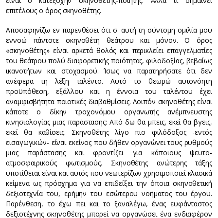
είναι ο κατεξοχήν σκηνοθέτης-ποιητής. Αλλά τι σημαίνει
επιτέλους ο όρος σκηνοθέτης.
Αποσαφηνίζω εν παρενθέσει ότι σ' αυτή τη σύντομη ομιλία μου
εννοώ πάντοτε σκηνοθέτη θεάτρου και μόνον. Ο όρος
«σκηνοθέτης» είναι αρκετά θολός και περικλείει επαγγελματίες
του θεάτρου πολύ διαφορετικής ποιότητας, φιλοδοξίας, βεβαίως
ικανοτήτων και στοχασμού. Ίσως να παρατηρήσατε ότι δεν
ανέφερα τη λέξη ταλέντο. Αυτό το θεωρώ αυτονόητη
προϋπόθεση, εξάλλου και η έννοια του ταλέντου έχει
αναμφισβήτητα ποιοτικές διαβαθμίσεις. Λοιπόν σκηνοθέτης είναι
κάποτε ο δίκην τροχονόμου οργανωτής ανέμπνευστης
κινησιολογίας μιας παράστασης: Από δω θα μπεις, εκεί θα βγεις,
εκεί θα καθίσεις. Σκηνοθέτης λίγο πιο φιλόδοξος -εντός
εισαγωγικών- είναι εκείνος που δήθεν οργανώνει τους ρυθμούς
μιας παράστασης και φροντίζει για κάποιους ψευτο-
ατμοσφαιρικούς φωτισμούς. Σκηνοθέτης ανώτερης τάξης
υποτίθεται είναι και αυτός που νεωτερίζων χρησιμοποιεί κλασικά
κείμενα ως πρόσχημα για να επιδείξει την όποια σκηνοθετική
δεξιοτεχνία του, ερήμην του εσώτερου νοήματος του έργου.
Παρένθεση, το έχω πει και το ξαναλέγω, ένας ευφάνταστος
δεξιοτέχνης σκηνοθέτης μπορεί να οργανώσει ένα ενδιαφέρον