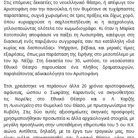
Στις επόμενες δεκαετίες το νεοελληνικό θέατρο, ή απέφυγε τον
Αριστοφάνη σαν την πανούκλα, ή τον θυμότανε σε τυχάρπαστες
παραστάσεις, συχνά χωρισμένες σε τρεις πράξεις και δίχως χορό,
όπου κυριαρχούσε η σαχλοεπιτήδευση κι η αισχρολογία,
γελοιοποιώντας ολότελα τον κωμωδιογράφο. Κι όταν η Μαρίκα
Κοτοπούλη αποφάσισε να παίξει τη Λυσιστράτη, κατέφυγε στη
διασκευή ενός παριζιάνου συγγραφέα, σαν πιο κατάλληλη «διά
κυρίας και δεσποινίδας». Υπήρχανε, βέβαια, και μερικές τίμιες
εξαιρέσεις, όπως μια παράσταση της Ειρήνης στο μεσοπόλεμο με
τον Χρ. Νέζερ. Στη δεκαετία του 30, ωστόσο, το νεοσύστατο
Εθνικό Θέατρο παρουσίασε ένα πλήθος δραματουργών,
παραλείποντας αδικαιολόγητα τον Αριστοφάνη.
Έτσι χρειάστηκε να περάσουν άλλα 20 χρόνια αριστοφανικής
αφάνειας, ώσπου ο Σωκράτης Καραντινός να σκηνοθετήσει
τις
Νεφέλες
στο Εθνικό Θέατρο και ο Λ. Καρζής
τη
Λυσιστράτη
στο Θυμελικό του Θίασο, με πρωταγωνίστρια την
Κυβέλη. Στις δύο αυτές αξιοσημείωτες σκηνικές προσφορές
χρησιμοποιήθηκαν προσωπεία κι άλλα αρχαιολογικά στοιχεία, με
μεγάλη προσήλωση στην υποτιθέμενη εθιμοτυπία του 5 ου π.Χ.
αιώνα. Αντίθετα, δηλαδή, με τα έργα των τραγικών μας, που
είχαν κιόλας αποκατασταθεί σαν ζωντανό θέατρο, χάρη στο