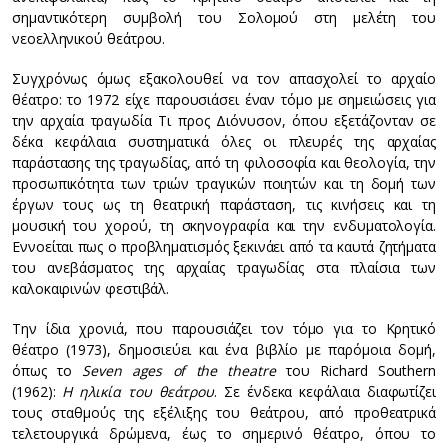
σημαντικότερη συμβολή του Σολομού στη μελέτη του
νεοελληνικού θεάτρου.
Συγχρόνως όμως εξακολουθεί να τον απασχολεί το αρχαίο
θέατρο: το 1972 είχε παρουσιάσει έναν τόμο με σημειώσεις για
την αρχαία τραγωδία Τι προς Διόνυσον, όπου εξετάζονταν σε
δέκα κεφάλαια συστηματικά όλες οι πλευρές της αρχαίας
παράστασης της τραγωδίας, από τη φιλοσοφία και θεολογία, την
προσωπικότητα των τριών τραγικών ποιητών και τη δομή των
έργων τους ως τη θεατρική παράσταση, τις κινήσεις και τη
μουσική του χορού, τη σκηνογραφία και την ενδυματολογία.
Εννοείται πως ο προβληματισμός ξεκινάει από τα καυτά ζητήματα
του ανεβάσματος της αρχαίας τραγωδίας στα πλαίσια των
καλοκαιρινών φεστιβάλ.
Την ίδια χρονιά, που παρουσιάζει τον τόμο για το Κρητικό
θέατρο (1973), δημοσιεύει και ένα βιβλίο με παρόμοια δομή,
όπως το
Seven ages of the theatre
του Richard Southern
(1962):
Η ηλικία του θεάτρου
. Σε ένδεκα κεφάλαια διαφωτίζει
τους σταθμούς της εξέλιξης του θεάτρου, από προθεατρικά
τελετουργικά δρώμενα, έως το σημερινό θέατρο, όπου το