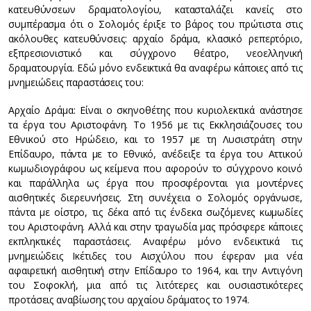
κατευθύνσεων δραματολογίου, κατασταλάζει κανείς στο
συμπέρασμα ότι ο Σολομός έριξε το βάρος του πρώτιστα στις
ακόλουθες κατευθύνσεις: αρχαίο δράμα, κλασικό ρεπερτόριο,
εξπρεσιονιστικό και σύγχρονο θέατρο, νεοελληνική
δραματουργία. Εδώ μόνο ενδεικτικά θα αναφέρω κάποιες από τις
μνημειώδεις παραστάσεις του:
Αρχαίο Δράμα: Είναι ο σκηνοθέτης που κυριολεκτικά ανάστησε
τα έργα του Αριστοφάνη. Το 1956 με τις Εκκλησιάζουσες του
Εθνικού στο Ηρώδειο, και το 1957 με τη Λυσιστράτη στην
Επίδαυρο, πάντα με το Εθνικό, ανέδειξε τα έργα του Αττικού
κωμωδιογράφου ως κείμενα που αφορούν το σύγχρονο κοινό
και παράλληλα ως έργα που προσφέρονται για μοντέρνες
αισθητικές διερευνήσεις. Στη συνέχεια ο Σολομός οργάνωσε,
πάντα με οίστρο, τις δέκα από τις ένδεκα σωζόμενες κωμωδίες
του Αριστοφάνη. Αλλά και στην τραγωδία μας πρόσφερε κάποιες
εκπληκτικές παραστάσεις. Αναφέρω μόνο ενδεικτικά τις
μνημειώδεις Ικέτιδες του Αισχύλου που έφεραν μια νέα
αφαιρετική αισθητική στην Επίδαυρο το 1964, και την Αντιγόνη
του Σοφοκλή, μια από τις λιτότερες και ουσιαστικότερες
προτάσεις αναβίωσης του αρχαίου δράματος το 1974.