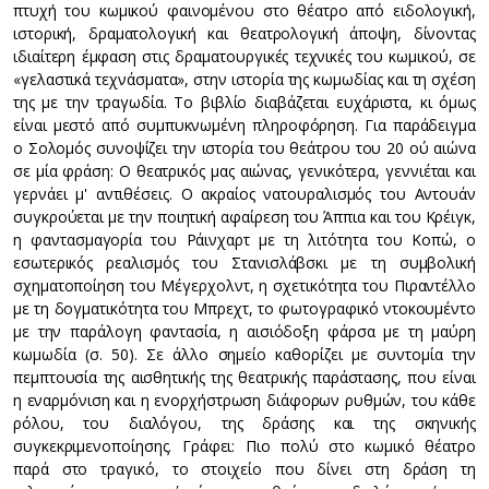
πτυχή του κωμικού φαινομένου στο θέατρο από ειδολογική,
ιστορική, δραματολογική και θεατρολογική άποψη, δίνοντας
ιδιαίτερη έμφαση στις δραματουργικές τεχνικές του κωμικού, σε
«γελαστικά τεχνάσματα», στην ιστορία της κωμωδίας και τη σχέση
της με την τραγωδία. Το βιβλίο διαβάζεται ευχάριστα, κι όμως
είναι μεστό από συμπυκνωμένη πληροφόρηση. Για παράδειγμα
ο Σολομός συνοψίζει την ιστορία του θεάτρου του 20 ού αιώνα
σε μία φράση: Ο θεατρικός μας αιώνας, γενικότερα, γεννιέται και
γερνάει μ' αντιθέσεις. Ο ακραίος νατουραλισμός του Αντουάν
συγκρούεται με την ποιητική αφαίρεση του Άππια και του Κρέιγκ,
η φαντασμαγορία του Ράινχαρτ με τη λιτότητα του Κοπώ, ο
εσωτερικός ρεαλισμός του Στανισλάβσκι με τη συμβολική
σχηματοποίηση του Μέγερχολντ, η σχετικότητα του Πιραντέλλο
με τη δογματικότητα του Μπρεχτ, το φωτογραφικό ντοκουμέντο
με την παράλογη φαντασία, η αισιόδοξη φάρσα με τη μαύρη
κωμωδία (σ. 50). Σε άλλο σημείο καθορίζει με συντομία την
πεμπτουσία της αισθητικής της θεατρικής παράστασης, που είναι
η εναρμόνιση και η ενορχήστρωση διάφορων ρυθμών, του κάθε
ρόλου, του διαλόγου, της δράσης και της σκηνικής
συγκεκριμενοποίησης. Γράφει: Πιο πολύ στο κωμικό θέατρο
παρά στο τραγικό, το στοιχείο που δίνει στη δράση τη