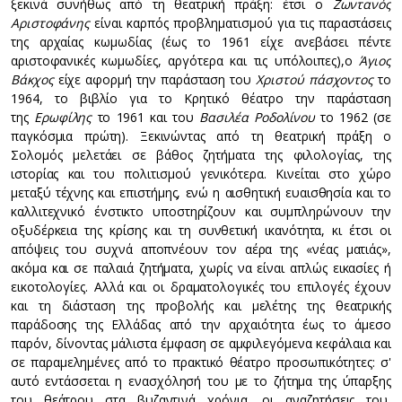
ξεκινά συνήθως από τη θεατρική πράξη: έτσι ο
Ζωντανός
Αριστοφάνης
είναι καρπός προβληματισμού για τις παραστάσεις
της αρχαίας κωμωδίας (έως το 1961 είχε ανεβάσει πέντε
αριστοφανικές κωμωδίες, αργότερα και τις υπόλοιπες),ο
Άγιος
Βάκχος
είχε αφορμή την παράσταση του
Χριστού πάσχοντος
το
1964, το βιβλίο για το Κρητικό θέατρο την παράσταση
της
Ερωφίλης
το 1961 και του
Βασιλέα Ροδολίνου
το 1962 (σε
παγκόσμια πρώτη). Ξεκινώντας από τη θεατρική πράξη ο
Σολομός μελετάει σε βάθος ζητήματα της φιλολογίας, της
ιστορίας και του πολιτισμού γενικότερα. Κινείται στο χώρο
μεταξύ τέχνης και επιστήμης, ενώ η αισθητική ευαισθησία και το
καλλιτεχνικό ένστικτο υποστηρίζουν και συμπληρώνουν την
οξυδέρκεια της κρίσης και τη συνθετική ικανότητα, κι έτσι οι
απόψεις του συχνά αποπνέουν τον αέρα της «νέας ματιάς»,
ακόμα και σε παλαιά ζητήματα, χωρίς να είναι απλώς εικασίες ή
εικοτολογίες. Αλλά και οι δραματολογικές του επιλογές έχουν
και τη διάσταση της προβολής και μελέτης της θεατρικής
παράδοσης της Ελλάδας από την αρχαιότητα έως το άμεσο
παρόν, δίνοντας μάλιστα έμφαση σε αμφιλεγόμενα κεφάλαια και
σε παραμελημένες από το πρακτικό θέατρο προσωπικότητες: σ'
αυτό εντάσσεται η ενασχόλησή του με το ζήτημα της ύπαρξης
του θεάτρου στα βυζαντινά χρόνια, οι αναζητήσεις του,