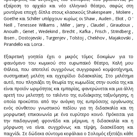
εξαίρεση το αρχαίο και νέο ελληνικό θέατρο, σαφώς στη
μοντέρνα εποχή: δίπλα στους κλασικούς Shakespeare , Moliere ,
Goethe και Schiller υπάρχουν κυρίως οι Shaw , Auden , Eliot , O '
Neill , Tenessee Williams , Miller , Jarry , Claudel , Giraudoux ,
Anouilh , Genet , Wedekind , Brecht , Kafka , Frisch , Strindberg ,
Ibsen , Dostojevski , Turgenjev , Tolstoj , Chekhov , Majakovski ,
Pirandello και Lorca .
Εξαιρετική γοητεία έχει ο μικρός τόμος δοκιμίων για το
φαινόμενο του κωμικού στο ευρωπαϊκό θέατρο, Καλή μου
Θάλεια, που αποτελεί συγχρόνως συγγραφικό κομψοτέχνημα,
συστηματική μελέτη και εγχειρίδιο διδασκαλίας. Στο μελέτημα
αυτό, που πλησιάζει τη θεωρία της κωμωδίας στην ουσία της και
είναι προϊόν ωριμότητας και εμπειρίας, φανερώνεται και μια άλλη
αρετή του μελετητή: το ταλέντο της ευδιάκριτης ταξινόμησης, η
οποία προκύπτει από την ανάγκη της ευπρόσιτης οργάνωσης
ενός σύνθετου γνωστικού πεδίου για τη διδασκαλία και τη
μορφωτική επικοινωνία με ένα ευρύτερο κοινό. Πρόκειται για
την παιδαγωγική φροντίδα και μέριμνα, η διδασκαλία και η
μόρφωση να είναι συγχρόνως και τέρψη, διασκέδαση και
παιχνίδι. Σε δώδεκα σύντομα κεφάλαια ο Σολομός εξετάζει κάθε