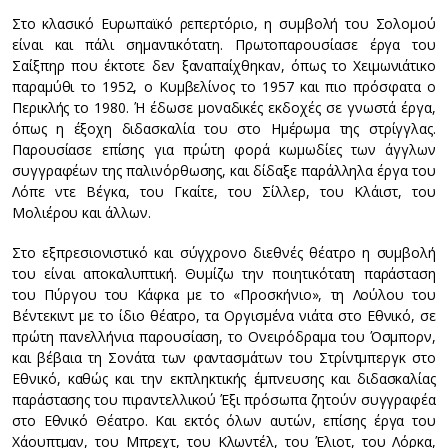
Στο κλασικό Ευρωπαϊκό ρεπερτόριο, η συμβολή του Σολομού
είναι και πάλι σημαντικότατη. Πρωτοπαρουσίασε έργα του
Σαίξπηρ που έκτοτε δεν ξαναπαίχθηκαν, όπως το Χειμωνιάτικο
παραμύθι το 1952, ο Κυμβελίνος το 1957 και πιο πρόσφατα ο
Περικλής το 1980. Ή έδωσε μοναδικές εκδοχές σε γνωστά έργα,
όπως η έξοχη διδασκαλία του στο Ημέρωμα της στρίγγλας.
Παρουσίασε επίσης για πρώτη φορά κωμωδίες των άγγλων
συγγραφέων της παλινόρθωσης, και δίδαξε παράλληλα έργα του
Λόπε ντε Βέγκα, του Γκαίτε, του Σίλλερ, του Κλάιστ, του
Μολιέρου και άλλων.
Στο εξπρεσιονιστικό και σύγχρονο διεθνές θέατρο η συμβολή
του είναι αποκαλυπτική. Θυμίζω την ποιητικότατη παράσταση
του Πύργου του Κάφκα με το «Προσκήνιο», τη Λούλου του
Βέντεκιντ με το ίδιο θέατρο, τα Οργισμένα νιάτα στο Εθνικό, σε
πρώτη πανελλήνια παρουσίαση, το Ονειρόδραμα του Όσμπορν,
και βέβαια τη Σονάτα των φαντασμάτων του Στρίντμπεργκ στο
Εθνικό, καθώς και την εκπληκτικής έμπνευσης και διδασκαλίας
παράστασης του πιραντελλικού Έξι πρόσωπα ζητούν συγγραφέα
στο Εθνικό Θέατρο. Και εκτός όλων αυτών, επίσης έργα του
Χάουπτμαν, του Μπρεχτ, του Κλωντέλ, του Έλιοτ, του Λόρκα,