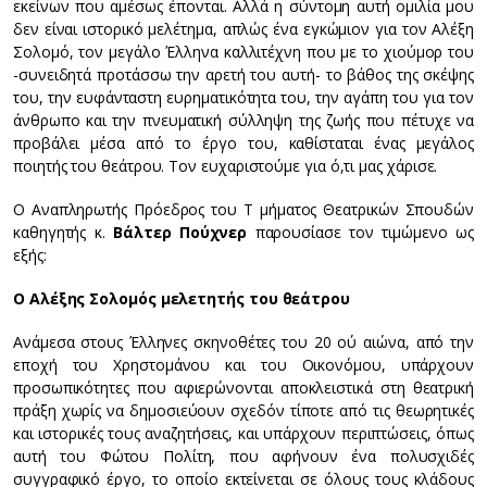
εκείνων που αμέσως έπονται. Αλλά η σύντομη αυτή ομιλία μου
δεν είναι ιστορικό μελέτημα, απλώς ένα εγκώμιον για τον Αλέξη
Σολομό, τον μεγάλο Έλληνα καλλιτέχνη που με το χιούμορ του
-συνειδητά προτάσσω την αρετή του αυτή- το βάθος της σκέψης
του, την ευφάνταστη ευρηματικότητα του, την αγάπη του για τον
άνθρωπο και την πνευματική σύλληψη της ζωής που πέτυχε να
προβάλει μέσα από το έργο του, καθίσταται ένας μεγάλος
ποιητής του θεάτρου. Τον ευχαριστούμε για ό,τι μας χάρισε.
Ο Aναπληρωτής Πρόεδρος του T μήματος Θεατρικών Σπουδών
καθηγητής κ.
Βάλτερ Πούχνερ
παρουσίασε τον τιμώμενο ως
εξής:
Ο Αλέξης Σολομός μελετητής του θεάτρου
Ανάμεσα στους Έλληνες σκηνοθέτες του 20 ού αιώνα, από την
εποχή του Χρηστομάνου και του Οικονόμου, υπάρχουν
προσωπικότητες που αφιερώνονται αποκλειστικά στη θεατρική
πράξη χωρίς να δημοσιεύουν σχεδόν τίποτε από τις θεωρητικές
και ιστορικές τους αναζητήσεις, και υπάρχουν περιπτώσεις, όπως
αυτή του Φώτου Πολίτη, που αφήνουν ένα πολυσχιδές
συγγραφικό έργο, το οποίο εκτείνεται σε όλους τους κλάδους