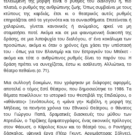
τελειωμένη της μορφή είναι ο ρυθμός του διαλόγου ή, πιο
πλατιά, ο ρυθμός της ανθρώπινης ζωής. Όπως συμβαίνει με τους
κτύπους της καρδιάς, έτσι κι ο θεατρικός αυτός ρυθμός
επηρεάζεται από τα γεγονότα και τα συναισθήματα. Επιτείνεται ή
χαλαρώνει, γίνεται κανονικός ή ανώμαλος, αρκεί να μη
σταματήσει ποτέ. Ακόμα και σε μια φαινομενική διακοπή της
δράσης, σε μια λιποψυχία του διαλόγου, σ' ένα κοκάλωμα των
προσώπων, ακόμα κι όταν ο χρόνος έχει χάσει την υπόστασή
του - όπως για τον Βλαντιμίρ και τον Εστραγκόν του Μπέκετ -
ακόμα και τότε ο ανθρώπινος ρυθμός δίνει το παρόν του. Η
δράση πρέπει να συνεχίζεται, έστω κι ασάλευτη. Αλλιώτικα, το
θέατρο πεθαίνει (σ. 71).
Μια συλλογή δοκιμίων, που γράφηκαν με διάφορες αφορμές,
αποτελεί ο τόμος Εστί θέατρον, που δημοσιεύτηκε το 1986. Τα
θέματα ποικίλλουν: το ιστορικό του Φεστιβάλ της Επιδαύρου, ο
«αθάνατος» Ξενόπουλος, η «μάνα γη» Κυβέλη, η μορφή της
Μήδειας, τα πενήντα χρόνια του Εθνικού Θεάτρου, ο θάνατος
του Γιώργου Παπά, δραματικές διασκευές του μύθου των
Ατρειδών, ο Τερζάκης δραματογράφος, ένας εικονικός πρόλογος
στον Φάουστ, ο Κάρολος Κουν και το θέατρό του, ο Ροντήρης
δάσκαλος, ιψενικά έργα (Πέερ Γκυντ, Αρχιμάστορας Σόλνες),