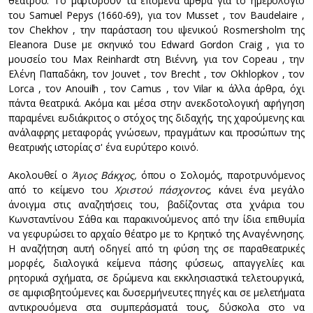
θεάτρου. Tο μαρτυρούν τα επόμενα άρθρα για το ημερολόγιο
του Samuel Pepys (1660-69), για τον Musset , τον Baudelaire ,
τον Chekhov , την παράσταση του ιψενικού Rosmersholm της
Eleanora Duse με σκηνικό του Edward Gordon Craig , για το
μουσείο του Max Reinhardt στη Βιέννη, για τον Copeau , την
Ελένη Παπαδάκη, τον Jouvet , τον Brecht , τον Okhlopkov , τον
Lorca , τον Anouilh , τον Camus , τον Vilar κι άλλα άρθρα, όχι
πάντα θεατρικά. Ακόμα και μέσα στην ανεκδοτολογική αφήγηση
παραμένει ευδιάκριτος ο στόχος της διδαχής, της χαρούμενης και
ανάλαφρης μεταφοράς γνώσεων, πραγμάτων και προσώπων της
θεατρικής ιστορίας σ' ένα ευρύτερο κοινό.
Ακολουθεί ο
Άγιος Βάκχος,
όπου ο Σολομός, παροτρυνόμενος
από το κείμενο του
Χριστού πάσχοντος
, κάνει ένα μεγάλο
άνοιγμα στις αναζητήσεις του, βαδίζοντας στα χνάρια του
Κωνσταντίνου Σάθα και παρακινούμενος από την ίδια επιθυμία
να γεφυρώσει το αρχαίο θέατρο με το Κρητικό της Αναγέννησης.
H αναζήτηση αυτή οδηγεί από τη φύση της σε παραθεατρικές
μορφές, διαλογικά κείμενα πάσης φύσεως, απαγγελίες και
ρητορικά σχήματα, σε δρώμενα και εκκλησιαστικά τελετουργικά,
σε αμφισβητούμενες και δυσερμήνευτες πηγές και σε μελετήματα
αντικρουόμενα στα συμπεράσματά τους, δύσκολα στο να