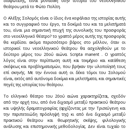
διαφώτισης, είναι μοναδική στην ιστορία του νεοελληνικού
θεάτρου μετά το Φώτο Πολίτη.
Ο Αλέξης Σολομός είναι ο ίδιος ένα κεφάλαιο της ιστορίας αυτής
και το συγγραφικό του έργο, τα δοκίμιά του και τα μελετήματά
του, είναι μια σημαντική πτυχή της συνολικής του προσφοράς
στο νεοελληνικό θέατρο? το γραπτό μέρος αυτής της προσφοράς
θα κερδίσει ακόμα περισσότερο βάρος στο μέλλον, όταν οι
ιστορικοί του νεοελληνικού θεάτρου θα ασχοληθούν με το
δεύτερο μέρος του 20ού αιώνα. Scripta manent . Ο γραπτός
λόγος είναι στην περίπτωση αυτή και τεκμήριο και κατάθεση
σκέψεως και προβληματισμών, που βρήκαν την υλοποίησή τους
επί σκηνής. Με την έννοια αυτή οι δέκα τόμοι του Σολομού
είναι, εκτός από αυτόνομα δοκίμια και μελετήματα, και σημαντικές
πηγές της ιστορίας του θεάτρου.
Το ελληνικό θέατρο του 20ού αιώνα χαρακτηρίζεται, σχεδόν
από την αρχή του, από ένα διχασμό μεταξύ πρακτικού θεάτρου
και υψηλής δραματογραφίας (αρχίζοντας με την Τρισεύγενη και
την περιπετειώδη πρόσληψή της) κι από ένα διχασμό μεταξύ
πρακτικού θεάτρου και θεωρητικής σκέψης, φιλολογικής
ανάλυσης και επιστημονικής μεθοδολογίας. Δεν είναι τυχαίο το