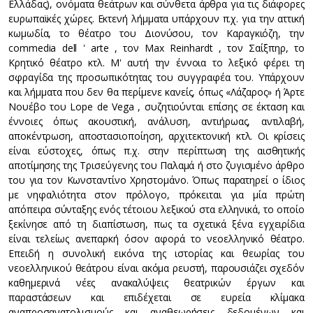
Ελλάδας), ονόματα θεάτρων και σύνθετα άρθρα για τις διάφορες
ευρωπαϊκές χώρες. Εκτενή λήμματα υπάρχουν π.χ. για την αττική
κωμωδία, το θέατρο του Διονύσου, τον Καραγκιόζη, την
commedia dell ' arte , τον Max Reinhardt , τον Σαίξπηρ, το
Κρητικό θέατρο κτλ. Μ' αυτή την έννοια το λεξικό φέρει τη
σφραγίδα της προσωπικότητας του συγγραφέα του. Υπάρχουν
και λήμματα που δεν θα περίμενε κανείς, όπως «Λάζαρος» ή Άρτε
Νουέβο του Lope de Vega , συζητιούνται επίσης σε έκταση και
έννοιες όπως ακουστική, ανάλυση, αντιήρωας, αντιλαβή,
αποκέντρωση, αποστασιοποίηση, αρχιτεκτονική κτλ. Οι κρίσεις
είναι εύστοχες, όπως π.χ. στην περίπτωση της αισθητικής
αποτίμησης της Τρισεύγενης του Παλαμά ή στο ζυγισμένο άρθρο
του για τον Κωνσταντίνο Χρηστομάνο. Όπως παρατηρεί ο ίδιος
με νηφαλιότητα στον πρόλογο, πρόκειται για μία πρώτη
απόπειρα σύνταξης ενός τέτοιου λεξικού στα ελληνικά, το οποίο
ξεκίνησε από τη διαπίστωση, πως τα σχετικά ξένα εγχειρίδια
είναι τελείως ανεπαρκή όσον αφορά το νεοελληνικό θέατρο.
Επειδή η συνολική εικόνα της ιστορίας και θεωρίας του
νεοελληνικού θεάτρου είναι ακόμα ρευστή, παρουσιάζει σχεδόν
καθημερινά νέες ανακαλύψεις θεατρικών έργων και
παραστάσεων και επιδέχεται σε ευρεία κλίμακα
αναπροσανατολισμούς και αναθεωρήσεις δεδομένων και