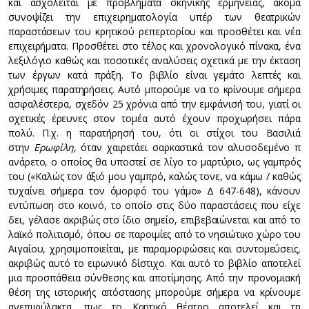
και ασχολείται με προβλήματα σκηνικής ερμηνείας, ακόμα
συνοψίζει την επιχειρηματολογία υπέρ των θεατρικών
παραστάσεων του κρητικού ρεπερτορίου και προσθέτει και νέα
επιχειρήματα. Προσθέτει στο τέλος και χρονολογικό πίνακα, ένα
λεξιλόγιο καθώς και ποσοτικές αναλύσεις σχετικά με την έκταση
των έργων κατά πράξη. Το βιβλίο είναι γεμάτο λεπτές και
χρήσιμες παρατηρήσεις. Aυτό μπορούμε να το κρίνουμε σήμερα
ασφαλέστερα, σχεδόν 25 χρόνια από την εμφάνισή του, γιατί οι
σχετικές έρευνες στον τομέα αυτό έχουν προχωρήσει πάρα
πολύ. Π.χ. η παρατήρησή του, ότι οι στίχοι του Βασιλιά
στην
Ερωφίλη
, όταν χαιρετάει σαρκαστικά τον αλυσοδεμένο π
ανάρετο, ο οποίος θα υποστεί σε λίγο το μαρτύριο, ως γαμπρός
του («Καλώς τον άξιό μου γαμπρό, καλώς τονε, να κάμω / καθώς
τυχαίνει σήμερα τον όμορφό του γάμο» Δ 647-648), κάνουν
εντύπωση στο κοινό, το οποίο στις δύο παραστάσεις που είχε
δει, γέλασε ακριβώς στο ίδιο σημείο, επιβεβαιώνεται και από το
λαϊκό πολιτισμό, όπου σε παροιμίες από το νησιώτικο χώρο του
Αιγαίου, χρησιμοποιείται, με παραμορφώσεις και συντομεύσεις,
ακριβώς αυτό το ειρωνικό δίστιχο. Και αυτό το βιβλίο αποτελεί
μια προσπάθεια σύνθεσης και αποτίμησης. Aπό την προνομιακή
θέση της ιστορικής απόστασης μπορούμε σήμερα να κρίνουμε
ανεπιφύλακτα, πως το Kρητικό θέατρο αποτελεί και τη