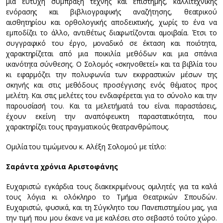
μια ευτυχή σύμπραξη τέχνης και επιστήμης, καλλιτεχνικής
ενόρασης και βιβλιογραφικής αναζήτησης, θεατρικού
αισθητηρίου και ορθολογικής αποδεικτικής, χωρίς το ένα να
εμποδίζει το άλλο, αντιθέτως διαφωτίζονται αμοιβαία. Έτσι το
συγγραφικό του έργο, μοναδικό σε έκταση και ποιότητα,
χαρακτηρίζεται από μια ποικιλία μεθόδων και μια σπάνια
ικανότητα σύνθεσης. Ο Σολομός «σκηνοθετεί» και τα βιβλία του
κι εφαρμόζει την πολυφωνία των εκφραστικών μέσων της
σκηνής και στις μεθόδους προσέγγισης ενός θέματος προς
μελέτη. Και στις μελέτες του ενδιαφέρεται για το σύνολο και την
παρουσίασή του. Και τα μελετήματά του είναι παραστάσεις,
έχουν εκείνη την αναπόφευκτη παραστατικότητα, που
χαρακτηρίζει τους πραγματικούς θεατρανθρώπους.
Ομιλία του τιμώμενου κ. Αλέξη Σολομού με τίτλο:
Σαράντα χρόνια Αριστοφάνης
Ευχαριστώ εγκάρδια τους διακεκριμένους ομιλητές για τα καλά
τους λόγια κι ολόκληρο το Τμήμα Θεατρικών Σπουδών.
Ευχαριστώ, φυσικά, και τη Σύγκλητο του Πανεπιστημίου μας, για
την τιμή που μου έκανε να με καλέσει στο σεβαστό τούτο χώρο.