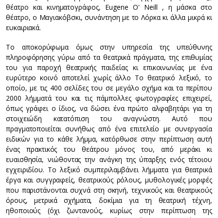
θέατρο και κινηματογράφος, Eugene O' Neill , η μάσκα στο
θέατρο, ο Μαγιακόβσκι, συνάντηση με το Λόρκα κι άλλα μικρά κι
ευκαιριακά.
Το αποκορύφωμα όμως στην υπηρεσία της υπεύθυνης
πληροφόρησης γύρω από τα θεατρικά πράγματα, της επιθυμίας
του για παροχή θεατρικής παιδείας κι επικοινωνίας με ένα
ευρύτερο κοινό αποτελεί χωρίς άλλο Το θεατρικό λεξικό, το
οποίο, με τις 400 σελίδες του σε μεγάλο σχήμα και τα περίπου
2000 λήμματά του και τις πάμπολλες φωτογραφίες επιχειρεί,
όπως γράφει ο ίδιος, να δώσει ένα πρώτο αλφαβητάρι για τη
στοιχειώδη κατατόπιση του αναγνώστη. Αυτό που
πραγματοποιείται συνήθως από ένα επιτελείο με συνεργασία
ειδικών για το κάθε λήμμα, κατόρθωσε στην περίπτωση αυτή
ένας πρακτικός του θεάτρου μόνος του, από μεράκι κι
ευαισθησία, νιώθοντας την ανάγκη της ύπαρξης ενός τέτοιου
εγχειριδίου. Το λεξικό συμπεριλαμβάνει λήμματα για θεατρικά
έργα και συγγραφείς, θεατρικούς ρόλους, μυθολογικές μορφές
που παριστάνονται συχνά στη σκηνή, τεχνικούς και θεατρικούς
όρους, μετρικά σχήματα, δοκίμια για τη θεατρική τέχνη,
ηθοποιούς (όχι ζωντανούς, κυρίως στην περίπτωση της