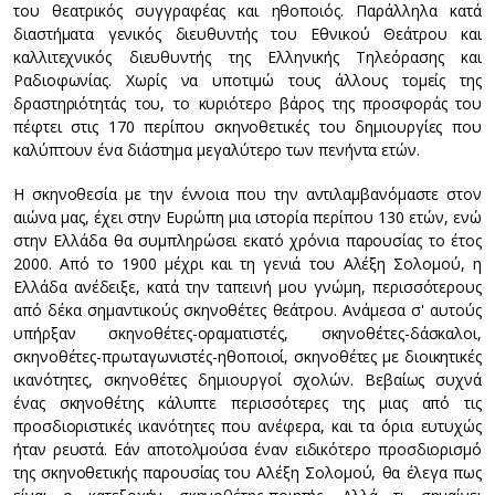
του θεατρικός συγγραφέας και ηθοποιός. Παράλληλα κατά
διαστήματα γενικός διευθυντής του Εθνικού Θεάτρου και
καλλιτεχνικός διευθυντής της Ελληνικής Τηλεόρασης και
Ραδιοφωνίας. Χωρίς να υποτιμώ τους άλλους τομείς της
δραστηριότητάς του, το κυριότερο βάρος της προσφοράς του
πέφτει στις 170 περίπου σκηνοθετικές του δημιουργίες που
καλύπτουν ένα διάστημα μεγαλύτερο των πενήντα ετών.
Η σκηνοθεσία με την έννοια που την αντιλαμβανόμαστε στον
αιώνα μας, έχει στην Ευρώπη μια ιστορία περίπου 130 ετών, ενώ
στην Ελλάδα θα συμπληρώσει εκατό χρόνια παρουσίας το έτος
2000. Από το 1900 μέχρι και τη γενιά του Αλέξη Σολομού, η
Ελλάδα ανέδειξε, κατά την ταπεινή μου γνώμη, περισσότερους
από δέκα σημαντικούς σκηνοθέτες θεάτρου. Ανάμεσα σ' αυτούς
υπήρξαν σκηνοθέτες-οραματιστές, σκηνοθέτες-δάσκαλοι,
σκηνοθέτες-πρωταγωνιστές-ηθοποιοί, σκηνοθέτες με διοικητικές
ικανότητες, σκηνοθέτες δημιουργοί σχολών. Βεβαίως συχνά
ένας σκηνοθέτης κάλυπτε περισσότερες της μιας από τις
προσδιοριστικές ικανότητες που ανέφερα, και τα όρια ευτυχώς
ήταν ρευστά. Εάν αποτολμούσα έναν ειδικότερο προσδιορισμό
της σκηνοθετικής παρουσίας του Αλέξη Σολομού, θα έλεγα πως