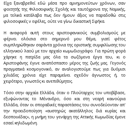
Είχα ξαναβρεθεί εδώ μέσα προ αμνημονεύτων χρόνων, σαν
φοιτητής της Φιλοσοφικής Σχολής και ταυτόχρονα της Νομικής,
μα τελικά κατάλαβα πως δεν ήμουν άξιος να παραδοθώ στις
φιλοσοφικές ν εφέλες, ούτε να γίνω δικαστική Σφήκα.
Η αναφορά αυτή στους αριστοφανικούς συμβολισμούς με
φέρνει ολόισια στο σημερινό μου θέμα, γιατί φέτος
συμπληρώθηκαν σαράντα χρόνια της οριστικής συμφιλίωσης του
ελληνικού λαού με τον αρχαίο κωμωδιογράφο. Για πρώτη φορά
χάρηκε η πατρίδα μας όλα τα σωζόμενα έργα του, κι ο
Αριστοφάνης έγινε αναπόσπαστο μέρος της ζωής μας. Γεγονός
πραγματικά κοσμογονικό, αν αναλογιστούμε πως για δυόμισι
χιλιάδες χρόνια είχε παραμείνει σχεδόν άγνωστος ή, το
χειρότερο, γνωστός κι ανεπιθύμητος.
Τόσο στην αρχαία Ελλάδα, όταν ο Πλούταρχος τον υποβίβασε,
εξυψώνοντας το Μένανδρο, όσο και στη νεαρή καινούρια
Ελλάδα, όταν οι σποραδικές παραστάσεις του συνοδεύονταν απ'
την προειδοποίηση «αυστηρώς ακατάλληλος διά κυρίας και
δεσποινίδας», η μνήμη του γενάρχη της Αττικής Κωμωδίας έμενε
εσαεί κηλιδωμένη.