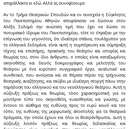
απαράλλακτα κι εδώ. Αλλά ας συνοψίσουμε:
Αν το Τμήμα Θεατρικών Σπουδών και εν συνεχεία η Σύγκλητος
του Πανεπιστημίου Αθηνών αποφάσισαν να δώσουν στον
Αλέξη Σολομό την ανώτατη τιμή που έχει να δώσει το
πνευματικό ίδρυμα του Πανεπιστημίου, τότε το έπραξαν με την
επίγνωση του γεγονότος, ότι ιδιαίτερα σπάνια, τουλάχιστον για
τα ελληνικά δεδομένα, είναι αυτή η συμπόρευση και σύμπραξη
τέχνης και επιστήμης, πρακτικής του θεάτρου και ιστορίας και
θεωρίας του, στον ίδιο άνθρωπο, ο οποίος είναι καταξιωμένος
σκηνοθέτης και δεινός δοκιμιογράφος και μελετητής του
θεάτρου με ένα ευρύτατο συγγραφικό έργο, αναλυτικό και
συνθετικό, που ανοίγεται και σε θέματα πέραν της τρέχουσας
θεατρικής αναζήτησης, και σκύβει με ιδιαίτερη στοργή πάνω στην
παράδοση του ελληνικού και του νεοελληνικού θεάτρου. Αυτή η
σύζευξη πράξεως και θεωρίας, τόσο χαρακτηριστική για το
μοντέρνο τύπο του σκηνοθέτη, ευαισθησίας και γνώσης, με
έντονο το αίσθημα της ευθύνης προς το ευρύ κοινό και τον
τόπο, της ευθύνης της μορφωτικής αποστολής για τα θεατρικά
πράγματα, την οποία έχουν και όλοι οι θεατράνθρωποι, αυτή η
σύζευξη λοιπόν πράξεως και θεωρίας, διδασκαλίας και