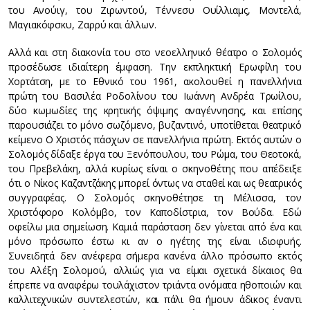
του Ανούιγ, του Ζιρωντού, Τέννεσυ Ουίλλιαμς, Μοντελά,
Μαγιακόφσκυ, Ζαρρύ και άλλων.
Αλλά και στη διακονία του στο νεοελληνικό θέατρο ο Σολομός
προσέδωσε ιδιαίτερη έμφαση. Την εκπληκτική Ερωφίλη του
Χορτάτση, με το Εθνικό του 1961, ακολουθεί η πανελλήνια
πρώτη του Βασιλέα Ροδολίνου του Ιωάννη Ανδρέα Τρωίλου,
δύο κωμωδίες της κρητικής όψιμης αναγέννησης, και επίσης
παρουσιάζει το μόνο σωζόμενο, βυζαντινό, υποτίθεται θεατρικό
κείμενο Ο Χριστός πάσχων σε πανελλήνια πρώτη. Εκτός αυτών ο
Σολομός δίδαξε έργα του Ξενόπουλου, του Ρώμα, του Θεοτοκά,
του Πρεβελάκη, αλλά κυρίως είναι ο σκηνοθέτης που απέδειξε
ότι ο Νίκος Καζαντζάκης μπορεί όντως να σταθεί και ως θεατρικός
συγγραφέας. Ο Σολομός σκηνοθέτησε τη Μέλισσα, τον
Χριστόφορο Κολόμβο, τον Καποδίστρια, τον Βούδα. Εδώ
οφείλω μια σημείωση. Καμιά παράσταση δεν γίνεται από ένα και
μόνο πρόσωπο έστω κι αν ο ηγέτης της είναι ιδιοφυής.
Συνειδητά δεν ανέφερα σήμερα κανένα άλλο πρόσωπο εκτός
του Αλέξη Σολομού, αλλιώς για να είμαι σχετικά δίκαιος θα
έπρεπε να αναφέρω τουλάχιστον τριάντα ονόματα ηθοποιών και
καλλιτεχνικών συντελεστών, και πάλι θα ήμουν άδικος έναντι