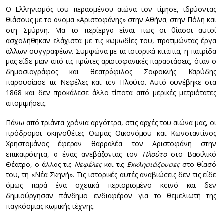
Ο Ελληνισμός του περασμένου αιώνα τον τίμησε, ιδρύοντας
θιάσους με το όνομα «Αριστοφάνης» στην Αθήνα, στην Πόλη και
στη Σμύρνη. Μα το περίεργο είναι πως οι θίασοι αυτοί
ασχολήθηκαν ελάχιστα με τις κωμωδίες του, προτιμώντας έργα
άλλων συγγραφέων. Συμφώνα με τα ιστορικά κιτάπια, η πατρίδα
μας είδε μιαν από τις πρώτες αριστοφανικές παραστάσεις, όταν ο
δημοσιογράφος και θεατρόφιλος Σοφοκλής Καρύδης
παρουσίασε τις Νεφέλες και τον Πλούτο. Αυτό συνέβηκε στα
1868 και δεν προκάλεσε άλλο τίποτα από μερικές μετριότατες
απομιμήσεις.
Πάνω από τριάντα χρόνια αργότερα, στις αρχές του αιώνα μας, οι
πρόδρομοι σκηνοθέτες Θωμάς Οικονόμου και Κωνσταντίνος
Χρηστομάνος έφεραν θαρραλέα τον Αριστοφάνη στην
επικαιρότητα, ο ένας ανεβάζοντας τον
Πλούτο
στο Βασιλικό
Θέατρο, ο άλλος τις
Νεφέλες
και τις
Εκκλησιάζουσες
στο θίασό
του, τη «Νέα Σκηνή». Τις ιστορικές αυτές αναβιώσεις δεν τις είδε
όμως παρά ένα σχετικά περιορισμένο κοινό και δεν
δημιούργησαν πάνδημο ενδιαφέρον για το θεμελιωτή της
παγκόσμιας κωμικής τέχνης.