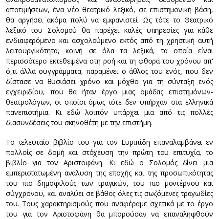
αποτιμήσεων, ένα νέο θεατρικό λεξικό, σε επιστημονική βάση,
θα αργήσει ακόμα πολύ να εμφανιστεί. Ως τότε το Θεατρικό
λεξικό του Σολομού θα παρέχει καλές υπηρεσίες για κάθε
ενδιαφερόμενο και ασχολούμενο εκτός από τη χρηστική αυτή
λειτουργικότητα, κοινή σε όλα τα λεξικά, τα οποία είναι
περισσότερο εκτεθειμένα στη ροή και τη φθορά του χρόνου απ'
ό,τι άλλα συγγράμματα, παραμένει ο άθλος του ενός, που δεν
δίστασε να θυσιάσει χρόνο και μόχθο για τη σύνταξη ενός
εγχειριδίου, που θα ήταν έργο μιας ομάδας επιστημόνων-
θεατρολόγων, οι οποίοι όμως τότε δεν υπήρχαν στα ελληνικά
πανεπιστήμια. Κι εδώ λοιπόν υπάρχει μια από τις πολλές
διασυνδέσεις του σκηνοθέτη με την επιστήμη.
Το τελευταίο βιβλίο του για τον Ευριπίδη επαναλαμβάνει εν
πολλοίς σε δομή και στόχευση την πρώτη του επιτυχία, το
βιβλίο για τον Αριστοφάνη. Κι εδώ ο Σολομός δίνει μια
εμπεριστατωμένη ανάλυση της εποχής και της προσωπικότητας
του πιο δημοφιλούς των τραγικών, του πιο μοντέρνου και
σύγχρονου, και αναλύει σε βάθος όλες τις σωζόμενες τραγωδίες
του. Τους χαρακτηρισμούς που αναφέραμε σχετικά με το έργο
του για τον Αριστοφάνη θα μπορούσαν να επαναληφθούν