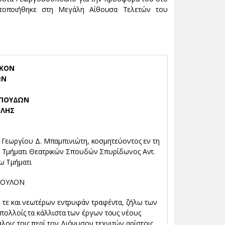
ματοποιήθηκε στη Μεγάλη Αίθουσα Τελετών του
ΑΚΟΝ
ΩΝ
ΣΠΟΥΔΩΝ
ΟΛΗΣ
 Γεωργίου Δ. Μπαμπινιώτη, κοσμητεύοντος εν τη
 Τμήματι Θεατρικών Σπουδών Σπυρίδωνος Αντ.
ω Τμήματι
ΠΟΥΛΟΝ
ν τε και νεωτέρων εντρυφάν τραφέντα, ζήλω των
 πολλοίς τα κάλλιστα των έργων τους νέους
οις τοις περί τον Διόνυσον τεχνιτών αρίστοις