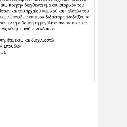
μάτω ποιητήν δειχθέντα άμα και ιστορικόν του
ίστων και του αρχαίου κωμικού και Γαλατών του
ρικών Σπουδών επίτιμον διδάκτορα αναδείξαι, το
ον εν τη αιθούση τη μεγάλη αναγνόντα και τας
ις γένηται, καθ’ α νενόμισται.
ή, έτει έκτω και δισχιλιοστώ.
ών Σπουδών
ΤΟΣ