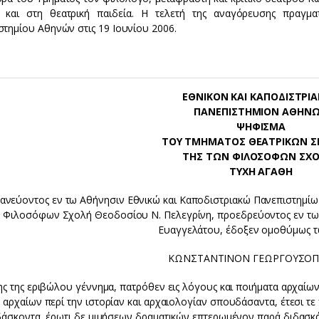
 και στη θεατρική παιδεία. Η τελετή της αναγόρευσης πραγ
στημίου Αθηνών στις 19 Ιουνίου 2006.
ΕΘΝΙΚΟΝ ΚΑΙ ΚΑΠΟΔΙΣΤΡΙ
ΠΑΝΕΠΙΣΤΗΜΙΟΝ ΑΘΗΝ
ΨΗΦΙΣΜΑ
ΤΟΥ ΤΜΗΜΑΤΟΣ ΘΕΑΤΡΙΚΩΝ 
ΤΗΣ ΤΩΝ ΦΙΛΟΣΟΦΩΝ ΣΧ
ΤΥΧΗ ΑΓΑΘΗ
ανεύοντος εν τω Αθήνησιν Εθνικώ και Καποδιστριακώ Πανεπιστημίω
 Φιλοσόφων Σχολή Θεοδοσίου Ν. Πελεγρίνη, προεδρεύοντος εν τω
Ευαγγελάτου, έδοξεν ομοθύμως τ
ΚΩΝΣΤΑΝΤΙΝΟΝ ΓΕΩΡΓΟΥΣΟ
ης της εριβώλου γέννημα, πατρόθεν εις λόγους και ποιήματα αρχαίω
αρχαίων περί την ιστορίαν και αρχαιολογίαν σπουδάσαντα, έτεσι τε
δάσκοντα, έρωτι δε μιμήσεων δραματικών επτερωμένον παρά διδασκάλ