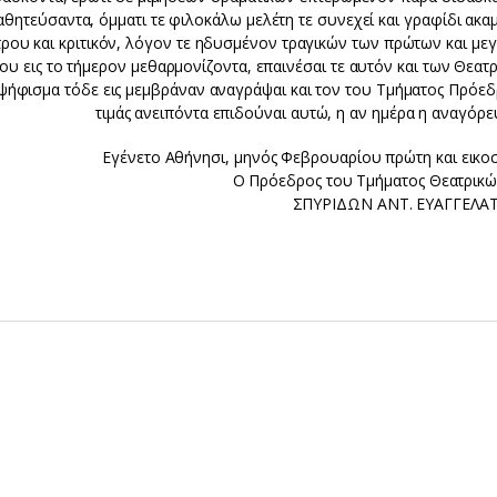
αθητεύσαντα, όμματι τε φιλοκάλω μελέτη τε συνεχεί και γραφίδι ακα
ρου και κριτικόν, λόγον τε ηδυσμένον τραγικών των πρώτων και μεγ
ου εις το τήμερον μεθαρμονίζοντα, επαινέσαι τε αυτόν και των Θεατ
ψήφισμα τόδε εις μεμβράναν αναγράψαι και τον του Τμήματος Πρόεδρ
τιμάς ανειπόντα επιδούναι αυτώ, η αν ημέρα η αναγόρευσ
Εγένετο Αθήνησι, μηνός Φεβρουαρίου πρώτη και εικοστ
Ο Πρόεδρος του Τμήματος Θεατρικ
ΣΠΥΡΙΔΩΝ ΑΝΤ. ΕΥΑΓΓΕΛΑ