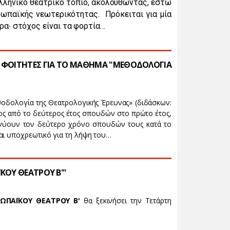
λληνικό θεατρικό τοπίο, ακολουθώντας, έστω
ρωπαϊκής νεωτερικότητας. Πρόκειται για μία
ήρα
στόχος είναι τα φορτία…
∙
Σ ΦΟΙΤΗΤΕΣ ΓΙΑ ΤΟ ΜΑΘΗΜΑ "ΜΕΘΟΔΟΛΟΓΙΑ
οδολογία της Θεατρολογικής Έρευνας» (διδάσκων:
ς από το δεύτερος έτος σπουδών στο πρώτο έτος,
ιανύουν τον δεύτερο χρόνο σπουδών τους κατά το
αι υποχρεωτικό για τη λήψη του…
ΚΟΥ ΘΕΑΤΡΟΥ Β'"
ΡΩΠΑΪΚΟΥ ΘΕΑΤΡΟΥ Β'
θα ξεκινήσει την Τετάρτη