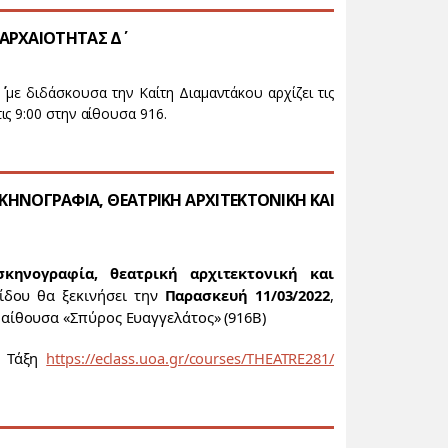
ΑΡΧΑΙΟΤΗΤΑΣ Δ΄
΄
με διδάσκουσα την Καίτη Διαμαντάκου αρχίζει τις
ις 9:00 στην αίθουσα 916.
ΗΝΟΓΡΑΦΙΑ, ΘΕΑΤΡΙΚΗ ΑΡΧΙΤΕΚΤΟΝΙΚΗ ΚΑΙ
κηνογραφία, θεατρική αρχιτεκτονική και
ίδου θα ξεκινήσει την
Παρασκευή 11/03/2022
,
αίθουσα «Σπύρος Ευαγγελάτος» (916Β)
ή Τάξη
https://eclass.uoa.gr/courses/THEATRE281/