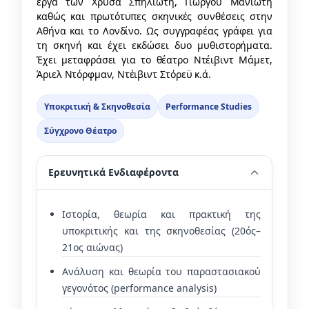
έργα των Χρύσα Σπηλιώτη, Γιώργου Μανιώτη
καθώς και πρωτότυπες σκηνικές συνθέσεις στην
Αθήνα και το Λονδίνο. Ως συγγραφέας γράφει για
τη σκηνή και έχει εκδώσει δυο μυθιστορήματα.
Έχει μεταφράσει για το θέατρο Ντέιβιντ Μάμετ,
Άριελ Ντόρφμαν, Ντέιβιντ Στόρεϋ κ.ά.
Υποκριτική & Σκηνοθεσία
Performance Studies
Σύγχρονο Θέατρο
Ερευνητικά Ενδιαφέροντα
Ιστορία, θεωρία και πρακτική της
υποκριτικής και της σκηνοθεσίας (20ός–
21ος αιώνας)
Ανάλυση και θεωρία του παραστασιακού
γεγονότος (performance analysis)