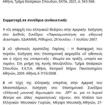
Αθήνα, Τμήμα Θεατρικών Σπουδών, ΕΚΠΑ, 2021, σ. 563-568.
Συμμετοχή σε συνέδρια (ενδεικτικά):
1
«Οι απαρχές του ελληνικού θεάτρου στην Αμερική». Εισήγηση
στο: Διεθνές Συνέδριο «
Παγκοσμιοποίηση και ελληνική
διασπορά»,
ΕΔΙΑΜΜΕ, Ρέθυμνο, 29 Ιουνίου - 1 Ιουλίου 2007.
2
«Ο ηθοποιός Αριστείδης Παρίσης : Η θιασαρχική του
πορεία»
.
Εισήγηση στο
:
Επιστημονική Διημερίδα
«Ο ηθοποιός
και η τέχνη της υποκριτικής : Θεωρία και πράξη, ιστορία και
παρόν».
Στη μνήμη της Αγνής Μουζενίδου
.
Τμήμα Θεατρικών
Σπουδών, Ε.Κ.Π.Α.
Α
θήνα, Κεντρικό Κτήριο Πανεπιστημίου
Αθηνών, 2009. Αθήνα, 6-7/10/2008.
3
«Η τύχη της ελληνικής οπερέτας στην Αμερική του
Μεσοπολέμου». Εισήγηση στο: Επιστημονικό Συνέδριο
ου
«
Ελληνική μουσική δημιουργία του 20
αι. για το λυρικό
θέατρο και άλλες παραστατικές τέχνες
», στο πλαίσιο των
Ελληνικών Μουσικών Γιορτών, Μέγαρο Μουσικής Αθηνών, 27-