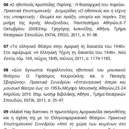
06
«Ο ηθοποιός Αριστείδης Παρίσης : Η θιασαρχική του πορεία»
.
Πρακτικά Επιστημονικής Διημερίδας «Ο ηθοποιός και η τέχνη
της υποκριτικής : Θεωρία και πράξη, ιστορία και παρόν».
Στη
μνήμη της Αγνής Μουζενίδου, Πανεπιστήμιο Αθηνών,6-7
Οκτωβρίου 2008.Επιμ. Γρηγόρης Ιωαννίδης. Αθήνα, Τμήμα
Θεατρικών Σπουδών, ΕΚΠΑ, ERGO, 2011, σ. 91-98.
07
«Το ελληνικό θέατρο στην Αμερική τη δεκαετία του 1940».
Στο αφιέρωμα: «Η Ελληνική Τέχνη τη δεκαετία του 1940».
Νέα
Εστία
, τόμ. 169, τεύχος 1845, Ιούνιος 2011, σ. 1174-1185.
08
«Δύο άγνωστοι Κεφαλλονίτες ηθοποιοί του μουσικού
θεάτρου: Ο Γεράσιμος Κουρούκλης και ο Παναγής
Σβορώνος».
Πρακτικά Συνεδρίου
«
Επτανησιακή όπερα και
μουσικό θέατρο έως το 1953»,
Μέγαρο Μουσικής Αθηνών,23-24
Απριλίου 2010. Επιμ. Ιωσήφ Βιβιλάκης. Αθήνα , Τμήμα Θεατρικών
Σπουδών, ΕΚΠΑ, 2011, σ. 35-47.
09
«Mabel Hay Barrows: Η πρωτοπόρος Αμερικανίδα σκηνοθέτης
και η σχέση της με το Ελληνοαμερικανικό θέατρο».
Πρακτικά
Επιστημονικού Συνεδρίου
«
Από τη χώρα των κειμένων στο