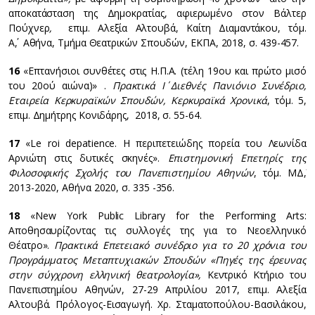
αποκατάσταση της Δημοκρατίας, αφιερωμένο στον Βάλτερ
Πούχνερ
,
επιμ. Αλεξία Αλτουβά, Καίτη Διαμαντάκου, τόμ.
Α΄, Αθήνα, Τμήμα Θεατρικών Σπουδών, ΕΚΠΑ, 2018, σ. 439-457.
16
«Επτανήσιοι συνθέτες στις Η.Π.Α. (τέλη 19ου και πρώτο μισό
του 20ού αιώνα)» .
Πρακτικά Ι΄ Διεθνές Πανιόνιο Συνέδριο,
Εταιρεία Κερκυραϊκών Σπουδών, Κερκυραϊκά Χρονικά
, τόμ. 5,
επιμ. Δημήτρης Κονιδάρης, 2018, σ. 55-64.
17
«Le roi depatience. Η περιπετειώδης πορεία του Λεωνίδα
Αρνιώτη στις δυτικές σκηνές».
Επιστημονική Επετηρίς της
Φιλοσοφικής Σχολής του Πανεπιστημίου Αθηνών
, τόμ. ΜΔ΄,
2013-2020, Αθήνα 2020, σ. 335 -356.
18
«New York Public Library for the Performing Arts:
Αποθησαυρίζοντας τις συλλογές της για το Νεοελληνικό
Θέατρο».
Πρακτικά Επετειακό συνέδριο για το 20 χρόνια του
Προγράμματος Μεταπτυχιακών Σπουδών «Πηγές της έρευνας
στην σύγχρονη ελληνική θεατρολογία»,
Κεντρικό Κτήριο του
Πανεπιστημίου Αθηνών, 27-29 Απριλίου 2017, επιμ. Αλεξία
Αλτουβά. Πρόλογος-Εισαγωγή. Χρ. Σταματοπούλου-Βασιλάκου,