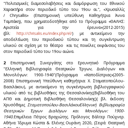
"Πολιτισμικές διαμεσολαβήσεις και διαμόρφωση του Εθνικού
Χαρακτήρα στον περιοδικό τύπο του 19ου αι.", «Χρυσαλλίς
/ Chrysallis» (Επιστημονική υπεύθυνη Καθηγήτρια Άννα
Ταμπάκη), που χρηματοδοτήθηκε από το Πρόγραμμα «ΘΑΛΗΣ:
Αριστεία για την έρευνα»(2012-2015)
(βλ:
http://chrisalis.eu/index.php/el/
) με αντικείμενο την
αποδελτίωση του περιοδικού τύπου και τη συγκέντρωση
υλικού σε σχέση με το θέατρο και τις ποικίλες εκφάνσεις του
στον περιοδικό τύπο του 19ου αιώνα.
2
Επιστημονική Συνεργάτης στο Ερευνητικό Πρόγραμμα
"Ελληνική Βιβλιογραφία Θεατρικών Έργων, Διαλόγων και
Μονολόγων: 1900-1940"(Πρόγραμμα «Καποδίστριας»(2005-
2008) Επιστημονική Υπεύθυνη καθηγήτρια: Χ. Σταματοπούλου-
Βασιλάκου), με αντικείμενο τη συγκέντρωση βιβλιογραφικού
υλικού από τις βιβλιοθήκες της Θεσσαλονίκης(Βιβλιοθήκη του
ΑΠΘ και Δημοτική Βιβλιοθήκη Θεσσαλονίκης)( βλ. έκδοση:
Χρυσόθεμις
Σταματοπούλου-ΒασιλάκουΕλληνική Βιβλιογραφία
Θεατρικών Έργων Διαλόγων και Μονολόγων: 1900-
1940.
Επιμέλεια Πέτρος Βραχιώτης. Πρόλογος Βάλτερ Πούχνερ.
Αθήνα: Ίδρυμα Κώστα & Ελένης Ουράνη 2020, (Σειρά: Θεατρική