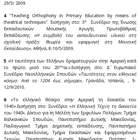
29/5/ 2009.
4
“Teaching Orthophony in Primary Education by means of
ο
theatrical techniques”. Εισήγηση στο: 3
Συνέδριο της Ένωσης
Εκπαιδευτικών Μουσικής Αγωγής Πρωτοβάθμιας
Εκπαίδευσης
«Η συμβολή του εκπαιδευτικού υλικού στη
σχολική πράξη: θεωρία και εφαρμογή στη Μουσική
Εκπαίδευση»,
Αθήνα, 8-10/5/2009.
5
«Η ταυτότητα των Ελλήνων δραματουργών στην Αμερική κατά
ου
το πρώτο μισό του 20
αι.».Εισήγηση στο: Δ΄ Ευρωπαϊκό
Συνέδριο Νεοελληνικών Σπουδών
«Ταυτότητες στον ελληνικό
κόσμο: Από το 1204 έως σήμερα»,
Γρανάδα, Ισπανία, , 9-
12/9/2010.
6
«Το ελληνικό θέατρο στην Αμερική τη δεκαετία του
1940».Εισήγηση στο: Συνέδριο «
Η Ελληνική Τέχνη τη δεκαετία
του 1940»,
Δίκτυο για τη Μελέτη των Εμφυλίων Πολέμων. Τμήμα
Βαλκανικών Σπουδών, Πανεπιστήμιο Δυτικής Μακεδονίας,
Παιδαγωγικό Τμήμα Δημοτικής εκπαίδευσης, Πανεπιστήμιο
Δυτικής Μακεδονίας, Τμήμα Εικαστικών και Εφαρμοσμένων
Τεχνών, Πανεπιστήμιο Δυτικής Μακεδονίας, Πρέσπες, 1-