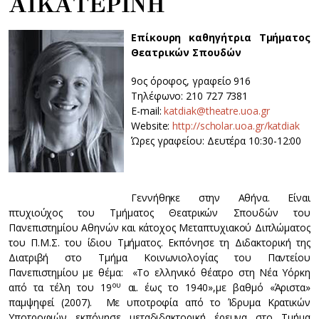
ΑΙΚΑΤΕΡΙΝΗ
Επίκουρη καθηγήτρια Τμήματος
Θεατρικών Σπουδών
9ος όροφος, γραφείο 916
Τηλέφωνο: 210 727 7381
E-mail:
katdiak@theatre.uoa.gr
Website:
http://scholar.uoa.gr/katdiak
Ώρες γραφείου: Δευτέρα 10:30-12:00
Γεννήθηκε στην Αθήνα. Είναι
πτυχιούχος του Τμήματος Θεατρικών Σπουδών του
Πανεπιστημίου Αθηνών και κάτοχος Μεταπτυχιακού Διπλώματος
του Π.Μ.Σ. του ίδιου Τμήματος. Εκπόνησε τη Διδακτορική της
Διατριβή στο Τμήμα Κοινωνιολογίας του Παντείου
Πανεπιστημίου με θέμα: «Το ελληνικό θέατρο στη Νέα Υόρκη
ου
από τα τέλη του 19
αι. έως το 1940»,με βαθμό «Άριστα»
παμψηφεί (2007). Με υποτροφία από το Ίδρυμα Κρατικών
Υποτροφιών εκπόνησε μεταδιδακτορική έρευνα στο Τμήμα