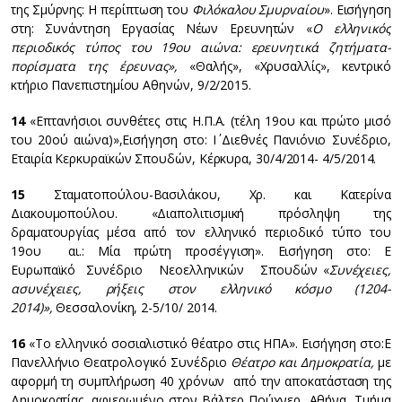
της Σμύρνης: Η περίπτωση του
Φιλόκαλου Σμυρναίου
». Εισήγηση
στη: Συνάντηση Εργασίας Νέων Ερευνητών «
Ο ελληνικός
περιοδικός τύπος του 19ου αιώνα: ερευνητικά ζητήματα-
πορίσματα της έρευνας»,
«Θαλής», «Χρυσαλλίς», κεντρικό
κτήριο Πανεπιστημίου Αθηνών, 9/2/2015.
14
«Επτανήσιοι συνθέτες στις Η.Π.Α. (τέλη 19ου και πρώτο μισό
του 20ού αιώνα)»,Εισήγηση στο: Ι΄ Διεθνές Πανιόνιο Συνέδριο,
Εταιρία Κερκυραϊκών Σπουδών, Κέρκυρα, 30/4/2014- 4/5/2014.
15
Σταματοπούλου-Βασιλάκου, Χρ. και Κατερίνα
Διακουμοπούλου. «Διαπολιτισμική πρόσληψη της
δραματουργίας μέσα από τον ελληνικό περιοδικό τύπο του
19ου αι.: Μία πρώτη προσέγγιση». Εισήγηση στο: Ε΄
Ευρωπαϊκό Συνέδριο Νεοελληνικών Σπουδών «
Συνέχειες,
ασυνέχειες, ρήξεις στον ελληνικό κόσμο (1204-
2014)»,
Θεσσαλονίκη, 2-5/10/ 2014.
16
«Το ελληνικό σοσιαλιστικό θέατρο στις ΗΠΑ». Εισήγηση στο:Ε΄
Πανελλήνιο Θεατρολογικό Συνέδριο
Θέατρο και Δημοκρατία,
με
αφορμή τη συμπλήρωση 40 χρόνων από την αποκατάσταση της
Δημοκρατίας, αφιερωμένο στον Βάλτερ Πούχνερ, Αθήνα, Τμήμα