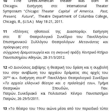
10
«The Greek-American theater was born in
Chicago». Εισήγηση στο: International Theater
Symposium “
Chicago: Theater Capital of America. Past,
Present, Future
”, Theatre Department of Columbia College,
Chicago, Ill., (U.S.A.) May 18-21, 2011.
11
«Έλληνες ηθοποιοί της Διασποράς». Εισήγηση
στο: Β' Θεατρολογικό Συνέδριο του Πανελληνίου
Επιστημονικού Συλλόγου Θεατρολόγων
Μετανάστες και
πρόσφυγες στη
σύγχρονη δραματουργία και τη σκηνική πράξη
. Κεντρικό Κτήριο
Πανεπιστημίου Αθηνών, 28-31/3/2012.
12
«Ο Διονύσιος Δεβάρης: η θεατρική του δράση και η συμβολή
του στην αναβίωση του αρχαίου δράματος στις αρχές του
ου
ο
20
αι.». Εισήγηση στο:4
Πανελλήνιο Θεατρολογικό Συνέδριο
«
Το αρχαίο ελληνικό θέατρο και η πρόσληψή του»,
Τμήμα
Θεατρικών Σπουδών, Παν.
Πατρών
.
Συνεδριακό και Πολιτιστικό Κέντρο Πανεπιστήμιο
Πατρών, 26-29/5/2011.
13
«Το θέατρο του 19ου αιώνα μέσα από τον περιοδικό τύπο