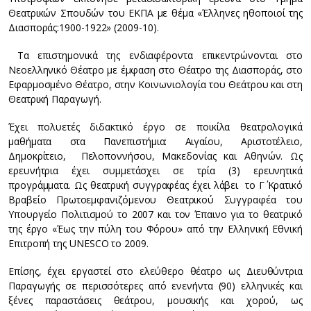
Θεατρικών Σπουδών του ΕΚΠΑ με θέμα «Έλληνες ηθοποιοί της
Διασποράς:1900-1922» (2009-10).
Τα επιστημονικά της ενδιαφέροντα επικεντρώνονται στο
Νεοελληνικό Θέατρο με έμφαση στο Θέατρο της Διασποράς, στο
Εφαρμοσμένο Θέατρο, στην Κοινωνιολογία του Θεάτρου και στη
Θεατρική Παραγωγή.
Έχει πολυετές διδακτικό έργο σε ποικίλα θεατρολογικά
μαθήματα στα Πανεπιστήμια: Αιγαίου, Αριστοτέλειο,
Δημοκρίτειο, Πελοποννήσου, Μακεδονίας και Αθηνών. Ως
ερευνήτρια έχει συμμετάσχει σε τρία (3) ερευνητικά
προγράμματα. Ως θεατρική συγγραφέας έχει λάβει το Γ΄ Κρατικό
Βραβείο Πρωτοεμφανιζόμενου Θεατρικού Συγγραφέα του
Υπουργείο Πολιτισμού το 2007 και τον Έπαινο για το θεατρικό
της έργο «Έως την πύλη του Φόρου» από την Ελληνική Εθνική
Επιτροπή της UNESCO το 2009.
Επίσης, έχει εργαστεί στο ελεύθερο θέατρο ως Διευθύντρια
Παραγωγής σε περισσότερες από ενενήντα (90) ελληνικές και
ξένες παραστάσεις θεάτρου, μουσικής και χορού, ως