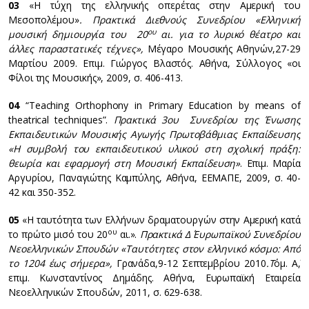
03
«Η τύχη της ελληνικής οπερέτας στην Αμερική του
Μεσοπολέμου»
. Πρακτικά Διεθνούς Συνεδρίου «Ελληνική
ου
μουσική δημιουργία του 20
αι. για το λυρικό θέατρο και
άλλες παραστατικές τέχνες»,
Μέγαρο Μουσικής Αθηνών,27-29
Μαρτίου 2009. Επιμ. Γιώργος Βλαστός. Αθήνα, Σύλλογος «οι
Φίλοι της Μουσικής», 2009, σ. 406-413.
04
“Teaching Orthophony in Primary Education by means of
theatrical techniques”.
Πρακτικά 3ου Συνεδρίου της Ένωσης
Εκπαιδευτικών Μουσικής Αγωγής Πρωτοβάθμιας Εκπαίδευσης
«Η συμβολή του εκπαιδευτικού υλικού στη σχολική πράξη:
θεωρία και εφαρμογή στη Μουσική Εκπαίδευση»
. Επιμ. Μαρία
Αργυρίου, Παναγιώτης Καμπύλης, Αθήνα, ΕΕΜΑΠΕ, 2009, σ. 40-
42 και 350-352.
05
«Η ταυτότητα των Ελλήνων δραματουργών στην Αμερική κατά
ου
το πρώτο μισό του 20
αι.».
Πρακτικά Δ΄ Ευρωπαϊκού Συνεδρίου
Νεοελληνικών Σπουδών «Ταυτότητες στον ελληνικό κόσμο: Από
το 1204 έως σήμερα»,
Γρανάδα,9-12 Σεπτεμβρίου 2010
.Τ
όμ. Α΄,
επιμ. Κωνσταντίνος Δημάδης. Αθήνα, Ευρωπαϊκή Εταιρεία
Νεοελληνικών Σπουδών, 2011, σ. 629-638.