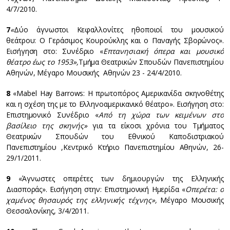
4/7/2010.
7
«
Δύο άγνωστοι Κεφαλλονίτες ηθοποιοί του μουσικού
θεάτρου: Ο Γεράσιμος Κουρούκλης και ο Παναγής Σβορώνος».
Εισήγηση στο: Συνέδριο «
Επτανησιακή όπερα και μουσικό
θέατρο έως το 1953»,
Τμήμα Θεατρικών Σπουδών Πανεπιστημίου
Αθηνών, Μέγαρο Μουσικής Αθηνών 23 - 24/4/2010.
8
«Mabel Hay Barrows: Η πρωτοπόρος Αμερικανίδα σκηνοθέτης
και η σχέση της με το Ελληνοαμερικανικό θέατρο». Εισήγηση στο:
Επιστημονικό Συνέδριο «
Από τη χώρα των κειμένων στο
βασίλειο της σκηνής»
για τα είκοσι χρόνια του Τμήματος
Θεατρικών Σπουδών του Εθνικού Καποδιστριακού
Πανεπιστημίου ,Κεντρικό Κτήριο Πανεπιστημίου Αθηνών, 26-
29/1/2011.
9
«Άγνωστες οπερέτες των δημιουργών της Ελληνικής
Διασποράς». Εισήγηση στην: Επιστημονική Ημερίδα «
Οπερέτα: ο
χαμένος θησαυρός της ελληνικής τέχνης»,
Μέγαρο Μουσικής
Θεσσαλονίκης, 3/4/2011.