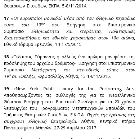
Θεατρικών Σπουδών, ΕΚΠΑ, 5-8/11/2014.
17
«
Οι ευρωπαίοι μονωδοί μέσα από τον ελληνικό περιοδικό
ου
τύπο του 19
αι».
Εισήγηση στο: Επιστημονικό
Συμπόσιο
Ελληνικότητα και ετερότητα, Πολιτισμικές
διαμεσολαβήσεις και εθνικός χαρακτήρας στον 19ο αιώνα
,
Εθνικό Ίδρυμα Ερευνών, 14-17/5/2015.
18
«Οιδίπους Τύραννος ή αλλιώς ένα πρώιμο μανιφέστο της
πρόσληψης του αρχαίου δράματος». Εισήγηση στο: Επιστημονικό
Συμπόσιο
Μετάφραση και περιοδικός τύπος στον
ο
19
αι.
«Θαλής», «Χρυσαλλίς», Αθήνα, 13-14/11/2015.
19
«New York Public Library for the Performing Arts:
Αποθησαυρίζοντας τις συλλογές της για το Νεοελληνικό
Θέατρο». Εισήγηση στο: Επετειακό Συνέδριο για τα 20 χρόνια
λειτουργίας του Προγράμματος Μεταπτυχιακών Σπουδών του
Τμήματος Θεατρικών Σπουδών, Ε.Κ.Π.Α.
Πηγές της έρευνας στη
σύγχρονη ελληνική θεατρολογία
. Αθήνα, Κεντρικό Κτήριο
Πανεπιστημίου Αθηνών, 27-29 Απριλίου 2017.