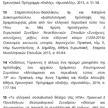
Ερευνητικό Πρόγραμμα «Θαλής», «Χρυσαλλίς», 2015, σ. 51-58.
13
Σταματοπούλου-Βασιλάκου, Χρ. και Κατερίνα
Διακουμοπούλου. «Διαπολιτισμική πρόσληψη της
δραματουργίας μέσα από τον ελληνικό περιοδικό τύπο του
19ου αι.: Μία πρώτη προσέγγιση».
Ε΄
Ευρωπαϊκό Συνέδριο Νεοελληνικών Σπουδών
«
Συνέχειες,
ασυνέχειες, ρήξεις στον ελληνικό κόσμο (1204-2014):
Οικονομία, κοινωνία, ιστορία, λογοτεχνία» .
Πρακτικά, τόμ. Ε΄,
επιμ. Κωνσταντίνος Α. Δημάδης, Αθήνα, Ευρωπαϊκή Εταιρεία
Νεοελληνικών Σπουδών 2015, σ. 65-84.
14
«Οιδίπους Τύραννος ή αλλιώς ένα πρώιμο μανιφέστο της
πρόσληψης του αρχαίου δράματος».
Επιστημονικό
Συμπόσιο
«
Μετάφραση και περιοδικός τύπος στον
ο
19
αι».
Πρακτικά, επιμ. Άννα Ταμπάκη και Αλεξία Αλτουβά.
Αθήνα, Ερευνητικό Πρόγραμμα «Θαλής», «Χρυσαλλίς», 2016, σ.
177-184.
15
«Το ελληνικό σοσιαλιστικό θέατρο στις ΗΠΑ».
Πρακτικά Ε΄
Πανελλήνιου Θεατρολογικού Συνεδρίου
«
Θέατρο και
Δημοκρατία»,
με αφορμή τη συμπλήρωση 40 χρόνων από την