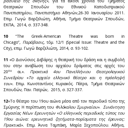
βασίλειο της σκηνής»,
για τα είκοσι χρόνια του Τμήματος
Θεατρικών Σπουδών του Εθνικού Καποδιστριακού
Πανεπιστημίου, Πανεπιστήμιο Αθηνών,26-30 Ιανουαρίου 2011.
Επιμ. Γωγώ Βαρζελιώτη, Αθήνα, Τμήμα Θεατρικών Σπουδών,
ΕΚΠΑ, 2014, σ. 337-348.
10
“The Greek-American Theatre was born in
Chicago”,
Παράβασις
,
τόμ. 12/1 (Special Issue: Theatre and the
City), επιμ. Γωγώ Βαρζελιώτη, 2014, σ. 93-102.
11
«Ο Διονύσιος Δεβάρης: η θεατρική του δράση και η συμβολή
του στην αναβίωση του αρχαίου δράματος στις αρχές του
ου
20
αι.».
Πρακτικά 4ου Πανελλήνιου Θεατρολογικού
Συνεδρίου
«
Το αρχαίο ελληνικό θέατρο και η πρόσληψή
του».
Επιμ. Κωνσταντίνος Κυριακός. Πάτρα, Τμήμα Θεατρικών
Σπουδών, Παν. Πατρών
,
2015, σ. 327-337.
12
«Το θέατρο του 19ου αιώνα μέσα από τον περιοδικό τύπο της
Σμύρνης: Η περίπτωση του
Φιλόκαλου Σμυρναίου»
.
Συνάντηση
Εργασίας Νέων Ερευνητών
«
Ο ελληνικός περιοδικός τύπος του
19ου αιώνα: ερευνητικά ζητήματα-πορίσματα της έρευνας:
Πρακτικά».
Επιμ. Άννα Ταμπάκη, Μαρία Σεχοπούλου. Αθήνα,