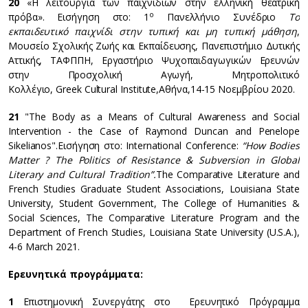
20
«Η λειτουργία των παιχνιδιών στην ελληνική θεατρική
ο
πρόβα». Εισήγηση στο: 1
Πανελλήνιο Συνέδριο
Το
εκπαιδευτικό παιχνίδι στην τυπική και μη τυπική μάθηση
,
Μουσείο Σχολικής Ζωής και Εκπαίδευσης, Πανεπιστήμιο Δυτικής
Αττικής, ΤΑΦΠΠΗ, Εργαστήριο Ψυχοπαιδαγωγικών Ερευνών
στην Προσχολική Αγωγή, Μητροπολιτικό
Κολλέγιο, Greek Cultural Institute,Αθήνα,14-15 Νοεμβρίου 2020.
21
"The Body as a Means of Cultural Awareness and Social
Intervention - the Case of Raymond Duncan and Penelope
Sikelianos".Εισήγηση στο: International Conference:
“
How Bodies
Matter ?
The Politics of Resistance & Subversion in Global
Literary and Cultural Tradition”.
Τhe Comparative Literature and
French Studies Graduate Student Associations, Louisiana State
University, Student Government, The College of Humanities &
Social Sciences, The Comparative Literature Program and the
Department of French Studies, Louisiana State University (U.S.A.),
4-6 March 2021.
Ερευνητικά προγράμματα:
1
Επιστημονική Συνεργάτης στο Ερευνητικό Πρόγραμμα