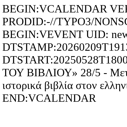
BEGIN:VCALENDAR VER
PRODID:-//TYPO3/NONSG
BEGIN:VEVENT UID: news
DTSTAMP:20260209T191
DTSTART:20250528T18
ΤΟΥ ΒΙΒΛΙΟΥ» 28/5 - Μετ
ιστορικά βιβλία στον ελ
END:VCALENDAR