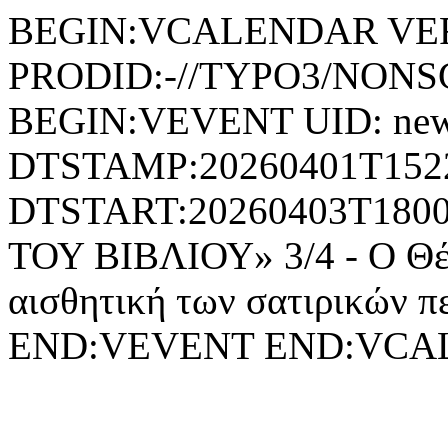
BEGIN:VCALENDAR VER
PRODID:-//TYPO3/NONSG
BEGIN:VEVENT UID: news
DTSTAMP:20260401T152
DTSTART:20260403T18
ΤΟΥ ΒΙΒΛΙΟΥ» 3/4 - Ο Θέμ
αισθητική των σατιρικών π
END:VEVENT END:VC