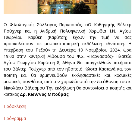
Ο Φιλολογικός Σύλλογος Παρνασσός, οΟ Καθηγητής Βάλτερ
Πούχνερ και η Ανδρική Πολυφωνική Χορωδία Ι.Ν. Αγίου
Γεωργίου Καρύκη (Καρύτση) έχουν την τιμή να σας
προσκαλέσουν σε μουσικο-ποιητική εκδήλωση «Ανάταση. Η
Υπέρβαση του Πεζού» τη Δευτέρα 18 Νοεμβρίου 2024, ώρα
19:00 στην Κεντρική Αίθουσα του Φ.Σ. «Παρνασσός» Πλατεία
Αγίου Γεωργίου Καρύτση 8, Αθήνα Θα απαγγελθούν ποιήματα
του Βάλτερ Πούχνερ από τον ηθοποιό Κώστα Καστανά και τον
ποιητή και θα ερμηνευθούν εκκλησιαστικές και κοσμικές
μουσικές συνθέσεις από την χορωδία υπό την διεύθυνση του κ.
Νικολάου Βάλσαμου Την εκδήλωση θα συντονίσει ο ποιητής και
κριτικός
Δρ. Κων/νος Μπούρας
Πρόσκληση
Πρόγραμμα