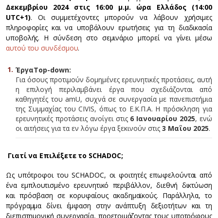
Δεκεμβρίου 2024 στις 16:00 μ.μ. ώρα Ελλάδος (14:00
UTC
+1)
. Οι συμμετέχοντες μπορούν να λάβουν χρήσιμες
πληροφορίες και να υποβάλουν ερωτήσεις για τη διαδικασία
υποβολής. Η σύνδεση στο σεμινάριο μπορεί να γίνει μέσω
αυτού του συνδέσμου
.
Έργα
Top-down:
Για όσους προτιμούν δομημένες ερευνητικές προτάσεις, αυτή
η επιλογή περιλαμβάνει έργα που σχεδιάζονται από
καθηγητές του amU, συχνά σε συνεργασία με πανεπιστήμια
της Συμμαχίας του CIVIS, όπως το Ε.Κ.Π.Α. Η πρόσκληση για
ερευνητικές προτάσεις ανοίγει στις
6 Ιανουαρίου 2025
, ενώ
οι αιτήσεις για τα εν λόγω έργα ξεκινούν στις
3 Μαΐου 2025
.
Γιατί να Επιλέξετε το
SCHADOC
;
Ως υπότροφοι του SCHADOC, οι φοιτητές επωφελούνται από
ένα εμπλουτισμένο ερευνητικό περιβάλλον, διεθνή δικτύωση
και πρόσβαση σε κορυφαίους ακαδημαϊκούς. Παράλληλα, το
πρόγραμμα δίνει έμφαση στην ανάπτυξη δεξιοτήτων και τη
διεπιστημονική συνεργασία, προετοιμάζοντας τους υποτρόφους