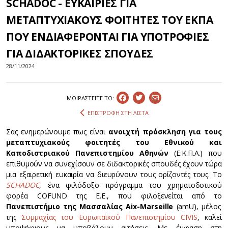
SCHADOC - ΕΥΚΑΙΡΙΕΣ ΓΙΑ
ΜΕΤΑΠΤΥΧΙΑΚΟΥΣ ΦΟΙΤΗΤΕΣ ΤΟΥ ΕΚΠΑ
ΠΟΥ ΕΝΔΙΑΦΕΡΟΝΤΑΙ ΓΙΑ ΥΠΟΤΡΟΦΙΕΣ
ΓΙΑ ΔΙΔΑΚΤΟΡΙΚΕΣ ΣΠΟΥΔΕΣ
28/11/2024
ΜΟΙΡΑΣΤEIΤΕ ΤΟ:
ΕΠΙΣΤΡΟΦΗ ΣΤΗ ΛΙΣΤΑ
Σας ενημερώνουμε πως είναι
ανοιχτή πρόσκληση για τους
μεταπτυχιακούς φοιτητές του Εθνικού και
Καποδιστριακού Πανεπιστημίου Αθηνών
(Ε.Κ.Π.Α.) που
επιθυμούν να συνεχίσουν σε διδακτορικές σπουδές έχουν τώρα
μια εξαιρετική ευκαιρία να διευρύνουν τους ορίζοντές τους. Το
SCHADOC
, ένα φιλόδοξο πρόγραμμα του χρηματοδοτικού
φορέα COFUND της Ε.Ε., που φιλοξενείται από το
Πανεπιστήμιο της Μασσαλίας Aix-Marseille
(amU), μέλος
της
Συμμαχίας του Ευρωπαϊκού Πανεπιστημίου CIVIS
, καλεί
υποψήφιους να υποβάλουν αιτήσεις. Με έμφαση στη