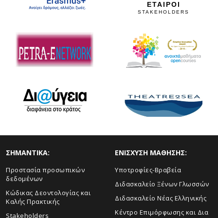
ΕΤΑΙΡΟΙ
STAKEHOLDERS
ΣHMANTIKA:
ΕΝΙΣΧΥΣΗ ΜΑΘΗΣΗΣ:
Προστασία προσωπικών
Yποτροφίες-Βραβεία
δεδομένων
Διδασκαλείο Ξένων Γλωσσών
Κώδικας Δεοντολογίας και
Διδασκαλείο Νέας Ελληνικής
Καλής Πρακτικής
Κέντρο Επιμόρφωσης και Δια
Stakeholders